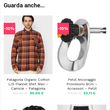
Guarda anche...
-10%
-10%
Patagonia Organic Cotton
Petzl Ancoraggio
L/S Flannel Shirt Men –
Provvisorio 8Cm –
Camicie – Patagonia
Accessori – Petzl
Il
Il
Il
Il
100,00
€
90,00
€
57,90
€
52,11
€
prezzo
prezzo
prezzo
prezzo
originale
attuale
originale
attuale
era:
è:
era:
è:
100,00 €.
90,00 €.
57,90 €.
52,11 €.