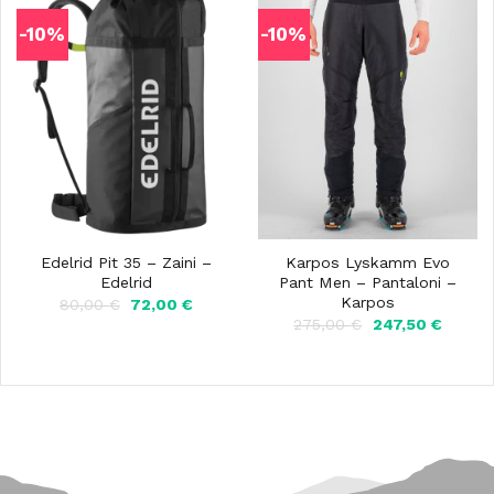
-10%
-10%
Edelrid Pit 35 – Zaini –
Karpos Lyskamm Evo
Edelrid
Pant Men – Pantaloni –
Karpos
Il
Il
80,00
€
72,00
€
prezzo
prezzo
Il
Il
275,00
€
247,50
€
originale
attuale
prezzo
prezzo
era:
è:
originale
attuale
80,00 €.
72,00 €.
era:
è:
275,00 €.
247,50