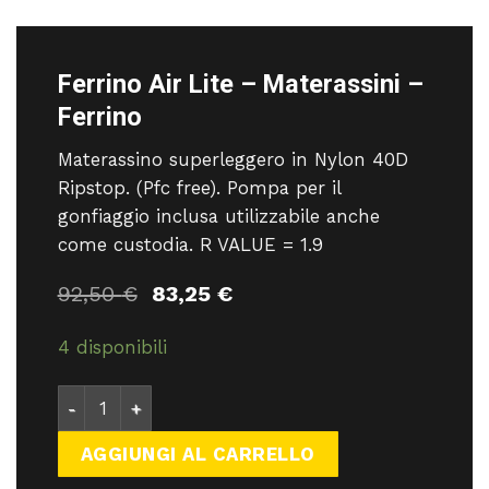
Ferrino Air Lite – Materassini –
Ferrino
Materassino superleggero in Nylon 40D
Ripstop. (Pfc free). Pompa per il
gonfiaggio inclusa utilizzabile anche
come custodia. R VALUE = 1.9
Il
Il
92,50
€
83,25
€
prezzo
prezzo
originale
attuale
4 disponibili
era:
è:
92,50 €.
83,25 €.
Ferrino Air Lite - Materassini - Ferrino quantità
AGGIUNGI AL CARRELLO