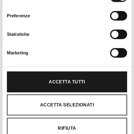
consenso
Preferenze
Oltre 30 anni di esperienza
Nato nel 1990 con il nome di Rifugio
Statistiche
Roma, RRTrek è il punto di riferimento
per amanti dell’outdoor a Roma e nel
Marketing
Lazio. Da sempre soddisfiamo i nostri
clienti con professionalità, rendendo
l’acquisto un’esperienza formativa e
gratificante.
ACCETTA TUTTI
ACCETTA SELEZIONATI
RIFIUTA