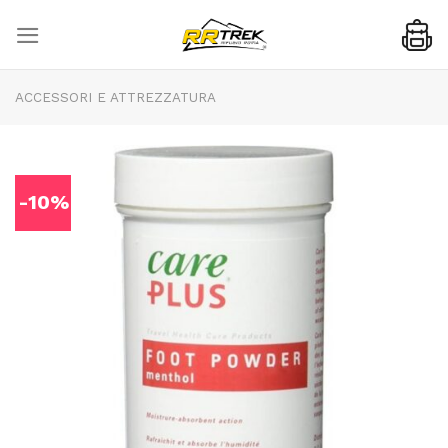
Skip
to
content
ACCESSORI E ATTREZZATURA
-10%