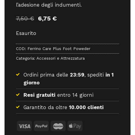
l’adesione degli indumenti.
Il
Il
7,50
€
6,75
€
prezzo
prezzo
originale
attuale
Esaurito
era:
è:
7,50 €.
6,75 €.
COD:
Ferrino Care Plus Foot Poweder
Categoria:
Accessori e Attrezzatura
Ordini prima delle
23:59
, spediti
in 1
giorno
Resi gratuiti
entro 14 giorni
Garantito da oltre
10.000 clienti