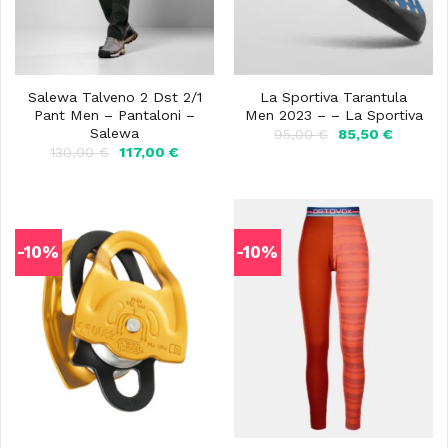
Salewa Talveno 2 Dst 2/1
La Sportiva Tarantula
Pant Men – Pantaloni –
Men 2023 – – La Sportiva
Salewa
Il
Il
95,00
€
85,50
€
prezzo
prezzo
Il
Il
130,00
€
117,00
€
originale
attuale
prezzo
prezzo
era:
è:
originale
attuale
95,00 €.
85,50 €
era:
è:
130,00 €.
117,00 €.
-10%
-10%