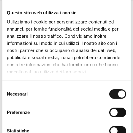
Questo sito web utilizza i cookie
Utilizziamo i cookie per personalizzare contenuti ed
annunci, per fornire funzionalità dei social media e per
analizzare il nostro traffico. Condividiamo inoltre
informazioni sul modo in cui utilizzi il nostro sito con i
nostri partner che si occupano di analisi dei dati web,
pubblicità e social media, i quali potrebbero combinarle
con altre informazioni che hai fornito loro o che hanno
raccolto dal tuo utilizzo dei loro servizi.
Oltre 30 anni di esperienza
Selezione
Necessari
del
Nato nel 1990 con il nome di Rifugio
consenso
Roma, RRTrek è il punto di riferimento
Preferenze
per amanti dell’outdoor a Roma e nel
Lazio. Da sempre soddisfiamo i nostri
clienti con professionalità, rendendo
Statistiche