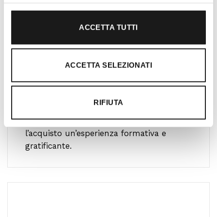
ACCETTA TUTTI
Oltre 30 anni di esperienza
ACCETTA SELEZIONATI
Nato nel 1990 con il nome di Rifugio
Roma, RRTrek è il punto di riferimento
per amanti dell’outdoor a Roma e nel
RIFIUTA
Lazio. Da sempre soddisfiamo i nostri
clienti con professionalità, rendendo
l’acquisto un’esperienza formativa e
gratificante.