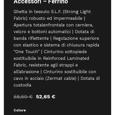
Accessori – Ferrino
Ghetta in tessuto S.L.F. (Strong Light
Fabric) robusto ed impermeabile |
Apertura totalenfrontale con cerniera,
velcro e bottoni automatici | Dotata di
banda riflettente | Regolazione superiore
con elastico e sistema di chiusura rapida
“One Touch” | Cinturino sottopiede
sostituibile in Reinforced Laminated
Fabric, resistente agli strappi e
all’abrasione | Cinturino sostituibile con
cavo in acciaio (Zermat cable) | Dotata di
custodia
Il
Il
58,50
€
52,65
€
prezzo
prezzo
originale
attuale
Colore
era:
è: