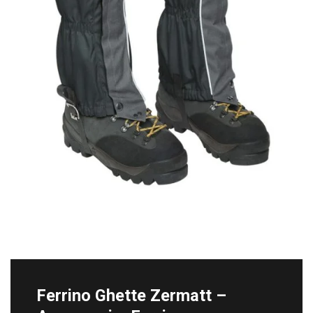
Ferrino Ghette Zermatt –