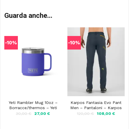
Guarda anche...
-10%
-10%
Yeti Rambler Mug 10oz –
Karpos Fantasia Evo Pant
Borracce/thermos – Yeti
Men – Pantaloni – Karpos
Il
Il
Il
Il
30,00
€
27,00
€
120,00
€
108,00
€
prezzo
prezzo
prezzo
prezzo
originale
attuale
originale
attuale
era:
è:
era:
è: