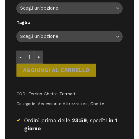
58,50 €.
52,65 €.
Taglia
Ferrino Ghette Zermatt - Accessori - Ferrino quant
AGGIUNGI AL CARRELLO
COD:
Ferrino Ghette Zermatt
Categorie:
Accessori e Attrezzatura
,
Ghette
Ordini prima delle
23:59
, spediti
in 1
giorno