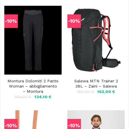
-10%
-10%
Montura Dolomiti 2 Pants
Salewa MTN Trainer 2
Woman – abbigliamento
28L – Zaini – Salewa
– Montura
Il
Il
180,00
€
162,00
€
prezzo
prezzo
Il
Il
149,00
€
134,10
€
originale
attuale
prezzo
prezzo
era:
è:
originale
attuale
180,00 €.
162,00 
era:
è:
149,00 €.
134,10 €.
-10%
-10%