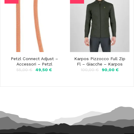
Petzl Connect Adjust –
Karpos Pizzocco Full Zip
Accessori – Petzl
Fl – Giacche – Karpos
Il
Il
Il
Il
55,00
€
49,50
€
100,00
€
90,00
€
prezzo
prezzo
prezzo
prezzo
originale
attuale
originale
attuale
era:
è:
era:
è:
55,00 €.
49,50 €.
100,00 €.
90,00 €