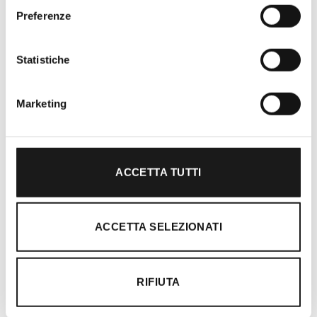
Preferenze
Oltre 30 anni di esperienza
Nato nel 1990 con il nome di Rifugio
Statistiche
Roma, RRTrek è il punto di riferimento
per amanti dell’outdoor a Roma e nel
Marketing
Lazio. Da sempre soddisfiamo i nostri
clienti con professionalità, rendendo
l’acquisto un’esperienza formativa e
gratificante.
ACCETTA TUTTI
ACCETTA SELEZIONATI
RIFIUTA