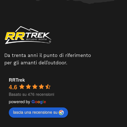
Da trenta anni il punto di riferimento
per gli amanti dell’outdoor.
RRTrek
4.6
Basato su 476 recensioni
powered by
G
o
o
g
l
e
lascia una recensione su