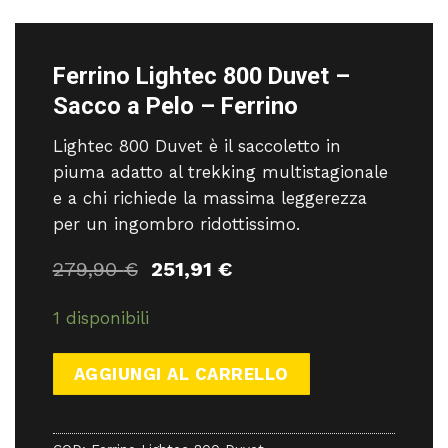
Ferrino Lightec 800 Duvet –
Sacco a Pelo – Ferrino
Lightec 800 Duvet è il saccoletto in
piuma adatto al trekking multistagionale
e a chi richiede la massima leggerezza
per un ingombro ridottissimo.
Il
Il
279,90
€
251,91
€
prezzo
prezzo
originale
attuale
1 disponibili
era:
è:
279,90 €.
251,91 €.
AGGIUNGI AL CARRELLO