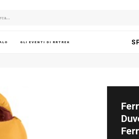
S
ALO
GLI EVENTI DI RRTREK
Fer
Duve
Ferr