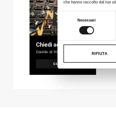
che hanno raccolto dal tuo uti
Selezione
Necessari
del
consenso
Chiedi ad un esperto
Davide di RRTrek
RIFIUTA
CONTATTA