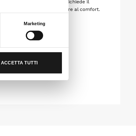
ri più esigenti, adatto a chi richiede il
tagionale, senza mai rinunciare al comfort.
Marketing
ACCETTA TUTTI