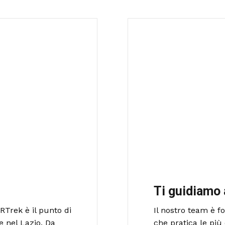
Ti guidiamo 
RTrek è il punto di
Il nostro team è 
e nel Lazio. Da
che pratica le più 