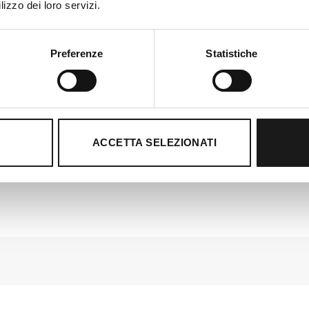
Lightec 1200 Duvet è il saccoletto in piuma per gli utilizzato
lizzo dei loro servizi.
massimo delle prestazioni per alpinismo o trekking multis
Preferenze
Statistiche
ACCETTA SELEZIONATI