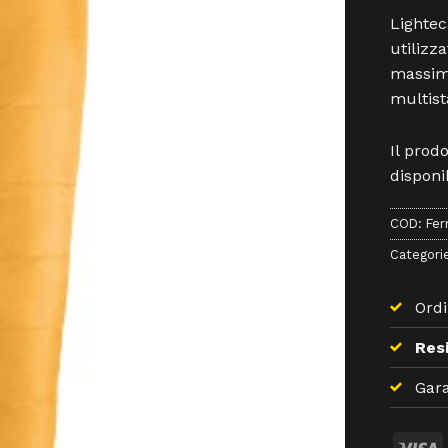
Lightec
utilizza
massimo
multist
Il prod
disponib
COD:
Fer
Categori
Ordi
Resi
Gara