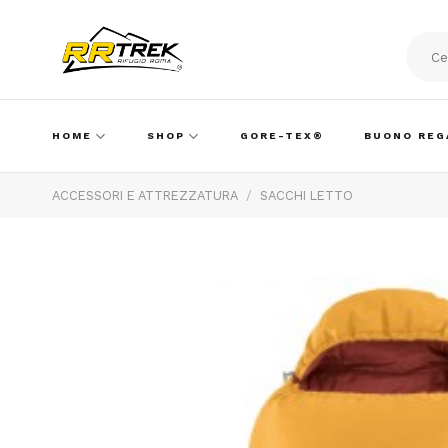
Skip
to
content
Cerca:
HOME
SHOP
GORE-TEX®
BUONO REG
ACCESSORI E ATTREZZATURA
/
SACCHI LETTO