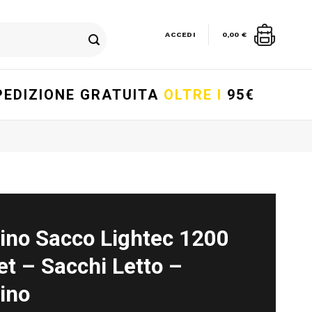
ACCEDI
0,00
€
PEDIZIONE GRATUITA
OLTRE I
95€
rino Sacco Lightec 1200
t – Sacchi Letto –
ino