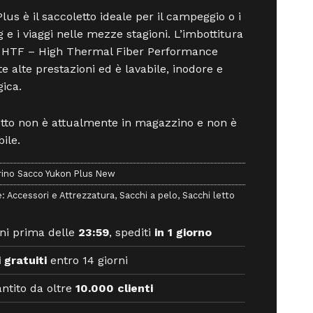
lus è il saccoletto ideale per il campeggio o i
g e i viaggi nelle mezze stagioni. L’imbottitura
a HTF – High Thermal Fiber Performance
e alte prestazioni ed è lavabile, inodore e
gica.
otto non è attualmente in magazzino e non è
ile.
rino Sacco Yukon Plus New
e:
Accessori e Attrezzatura
,
Sacchi a pelo
,
Sacchi letto
ni prima delle
23:59
, spediti
in 1 giorno
 gratuiti
entro 14 giorni
ntito da oltre
10.000 clienti