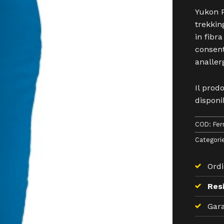
Yukon P
trekkin
in fibr
consent
analler
Il prod
disponib
COD:
Fer
Categori
Ordi
Resi
Gara