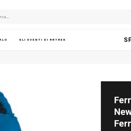
S
ALO
GLI EVENTI DI RRTREK
Fer
New
Ferr