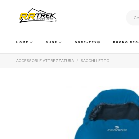
Skip
to
content
Cerca:
HOME
SHOP
GORE-TEX®
BUONO REG
ACCESSORI E ATTREZZATURA
/
SACCHI LETTO