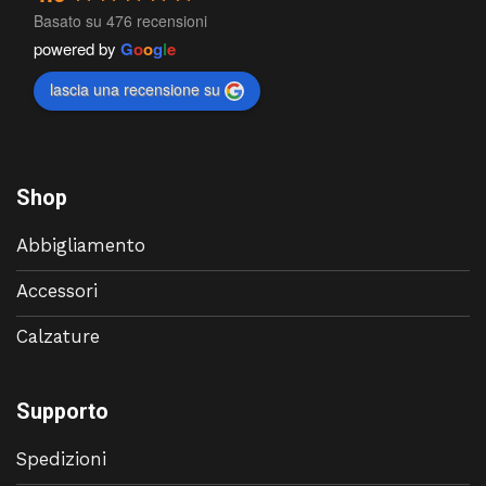
Basato su 476 recensioni
powered by
G
o
o
g
l
e
lascia una recensione su
Shop
Abbigliamento
Accessori
Calzature
Supporto
Spedizioni