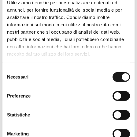
Utilizziamo i cookie per personalizzare contenuti ed
annunci, per fornire funzionalità dei social media e per
analizzare il nostro traffico. Condividiamo inoltre
informazioni sul modo in cui utilizzi il nostro sito con i
nostri partner che si occupano di analisi dei dati web,
pubblicità e social media, i quali potrebbero combinarle
con altre informazioni che hai fornito loro o che hanno
Oltre 30 anni di esperienza
raccolto dal tuo utilizzo dei loro servizi.
Nato nel 1990 con il nome di Rifugio
Roma, RRTrek è il punto di riferimento
Selezione
Necessari
del
per amanti dell’outdoor a Roma e nel
consenso
Lazio. Da sempre soddisfiamo i nostri
clienti con professionalità, rendendo
Preferenze
l’acquisto un’esperienza formativa e
gratificante.
Statistiche
Marketing