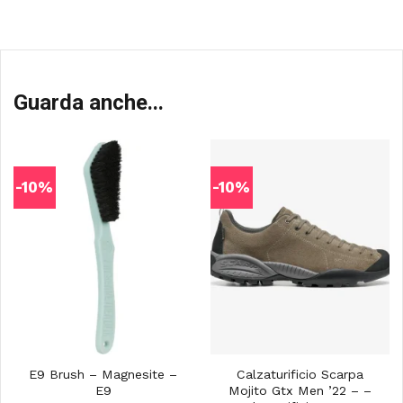
Guarda anche...
-10%
-10%
E9 Brush – Magnesite –
Calzaturificio Scarpa
E9
Mojito Gtx Men ’22 – –