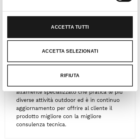
ACCETTA TUTTI
ACCETTA SELEZIONATI
Ti guidiamo alla scelta
RIFIUTA
Il nostro team è formato da personale
altamente specializzato che pratica le più
diverse attività outdoor ed è in continuo
aggiornamento per offrire al cliente il
prodotto migliore con la migliore
consulenza tecnica.