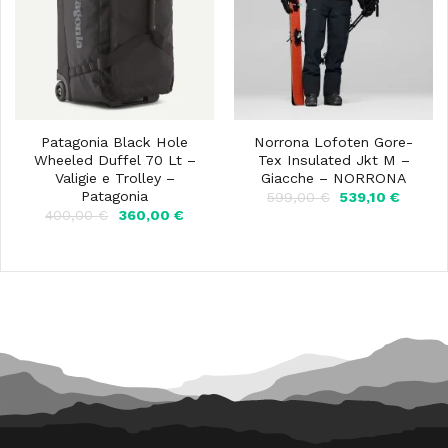
Patagonia Black Hole
Norrona Lofoten Gore-
Wheeled Duffel 70 Lt –
Tex Insulated Jkt M –
Valigie e Trolley –
Giacche – NORRONA
Patagonia
Il
Il
599,00
€
539,10
€
prezzo
prezzo
Il
Il
400,00
€
360,00
€
originale
attuale
prezzo
prezzo
era:
è:
originale
attuale
599,00 €.
539,10 
era:
è:
400,00 €.
360,00 €.