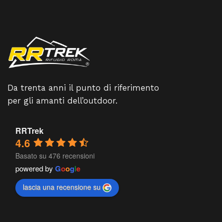
Da trenta anni il punto di riferimento
per gli amanti dell’outdoor.
RRTrek
4.6
Basato su 476 recensioni
powered by
G
o
o
g
l
e
lascia una recensione su