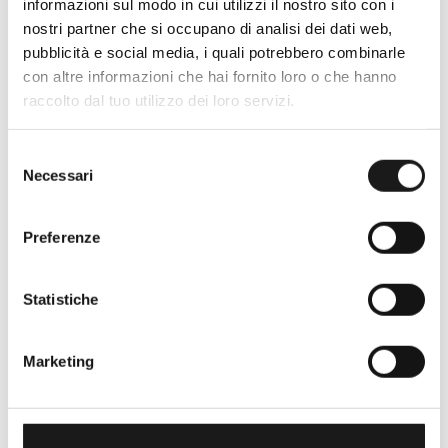
informazioni sul modo in cui utilizzi il nostro sito con i
Nato nel 1990 con il nome di Rifugio
nostri partner che si occupano di analisi dei dati web,
Roma, RRTrek è il punto di riferimento
pubblicità e social media, i quali potrebbero combinarle
per amanti dell’outdoor a Roma e nel
con altre informazioni che hai fornito loro o che hanno
Lazio. Da sempre soddisfiamo i nostri
raccolto dal tuo utilizzo dei loro servizi.
clienti con professionalità, rendendo
l’acquisto un’esperienza formativa e
Selezione
gratificante.
Necessari
del
consenso
Preferenze
Statistiche
Marketing