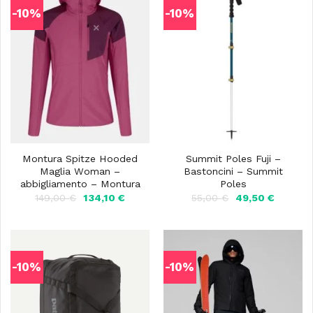
-10%
-10%
Montura Spitze Hooded
Summit Poles Fuji –
Maglia Woman –
Bastoncini – Summit
abbigliamento – Montura
Poles
Il
Il
Il
Il
149,00
€
134,10
€
55,00
€
49,50
€
prezzo
prezzo
prezzo
prezzo
originale
attuale
originale
attuale
era:
è:
era:
è:
149,00 €.
134,10 €.
55,00 €.
49,50 €
-10%
-10%