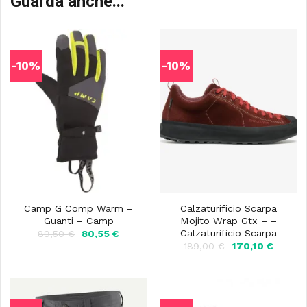
Guarda anche...
-10%
-10%
Camp G Comp Warm –
Calzaturificio Scarpa
Guanti – Camp
Mojito Wrap Gtx – –
Calzaturificio Scarpa
Il
Il
89,50
€
80,55
€
prezzo
prezzo
Il
Il
189,00
€
170,10
€
originale
attuale
prezzo
prezzo
era:
è:
originale
attuale
89,50 €.
80,55 €.
era:
è:
189,00 €.
170,10 