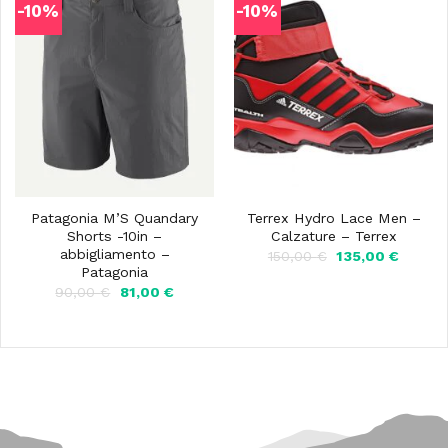
-10%
-10%
Patagonia M’S Quandary
Terrex Hydro Lace Men –
Shorts -10in –
Calzature – Terrex
abbigliamento –
Il
Il
150,00
€
135,00
€
prezzo
prezzo
Patagonia
originale
attuale
Il
Il
90,00
€
81,00
€
era:
è:
prezzo
prezzo
150,00 €.
135,00 
originale
attuale
era:
è:
90,00 €.
81,00 €.