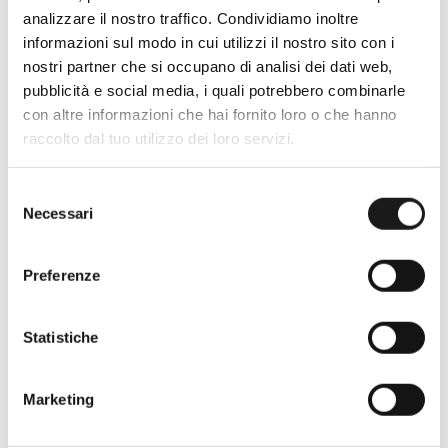
analizzare il nostro traffico. Condividiamo inoltre
informazioni sul modo in cui utilizzi il nostro sito con i
Oltre 30 anni di esperienza
nostri partner che si occupano di analisi dei dati web,
pubblicità e social media, i quali potrebbero combinarle
Nato nel 1990 con il nome di Rifugio
con altre informazioni che hai fornito loro o che hanno
Roma, RRTrek è il punto di riferimento
raccolto dal tuo utilizzo dei loro servizi.
per amanti dell’outdoor a Roma e nel
Lazio. Da sempre soddisfiamo i nostri
Selezione
clienti con professionalità, rendendo
Necessari
del
l’acquisto un’esperienza formativa e
consenso
gratificante.
Preferenze
Statistiche
Marketing