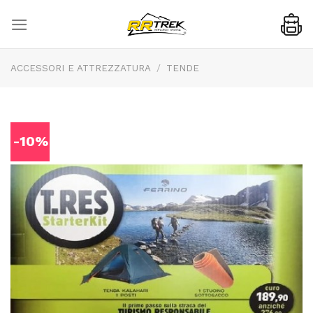
Skip
to
content
ACCESSORI E ATTREZZATURA
/
TENDE
-10%