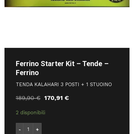
Ferrino Starter Kit – Tende –
Ferrino
TENDA KALAHARI 3 POSTI + 1 STUOINO
Il
Il
189,90
€
170,91
€
prezzo
prezzo
originale
attuale
2 disponibili
era:
è:
189,90 €.
170,91 €.
Ferrino Starter Kit - Tende - Ferrino quantità