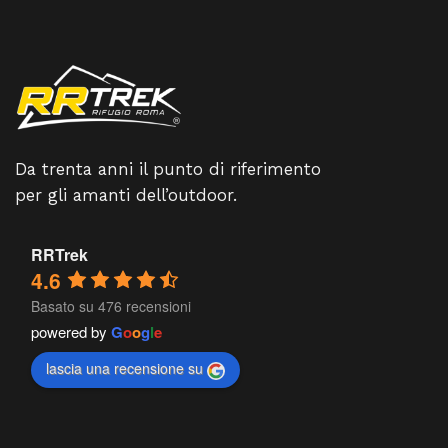
Da trenta anni il punto di riferimento
per gli amanti dell’outdoor.
RRTrek
4.6
Basato su 476 recensioni
powered by
G
o
o
g
l
e
lascia una recensione su