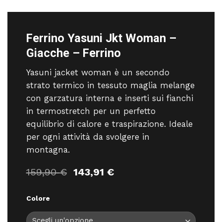
Ferrino Yasuni Jkt Woman –
Giacche – Ferrino
Yasuni jacket woman è un secondo
strato termico in tessuto maglia melange
con garzatura interna e inserti sui fianchi
in termostretch per un perfetto
equilibrio di calore e traspirazione. Ideale
per ogni attività da svolgere in
montagna.
Il
Il
159,90
€
143,91
€
prezzo
prezzo
originale
attuale
Colore
era:
è:
159,90 €.
143,91 €.