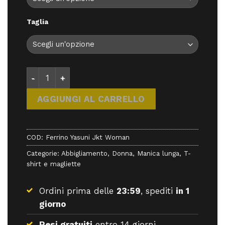
Taglia
Ferrino Yasuni Jkt Woman - Giacche - Ferrino quant
AGGIUNGI AL CARRELLO
COD:
Ferrino Yasuni Jkt Woman
Categorie:
Abbigliamento
,
Donna
,
Manica lunga
,
T-
shirt e magliette
Ordini prima delle
23:59
, spediti
in 1
giorno
Resi gratuiti
entro 14 giorni