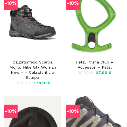
-10%
-10%
Calzaturificio Scarpa
Petzl Pirana Club –
Mojito Hike Gtx Woman
Accessori – Petzl
New – – Calzaturificio
Il
Il
30,00
€
27,00
€
prezzo
prezzo
Scarpa
originale
attuale
Il
Il
199,00
€
179,10
€
era:
è:
prezzo
prezzo
30,00 €.
27,00 €
originale
attuale
era:
è:
199,00 €.
179,10 €.
-10%
-10%