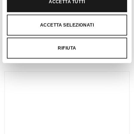
ACCETTA TUTTI
Nato nel 1990 con il nome di Rifugio
Roma, RRTrek è il punto di riferimento
per amanti dell’outdoor a Roma e nel
ACCETTA SELEZIONATI
Lazio. Da sempre soddisfiamo i nostri
clienti con professionalità, rendendo
l’acquisto un’esperienza formativa e
RIFIUTA
gratificante.