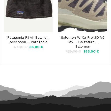
Patagonia R1 Air Beanie –
Salomon W Xa Pro 3D V9
Accessori – Patagonia
Gtx – Calzature –
Salomon
Il
Il
40,00
€
36,00
€
prezzo
prezzo
Il
Il
170,00
€
153,00
€
originale
attuale
prezzo
prezzo
era:
è:
originale
attuale
40,00 €.
36,00 €.
era:
è:
170,00 €.
153,00 