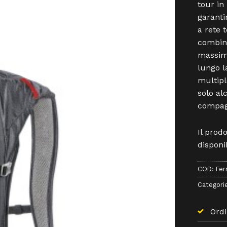
tour in
garanti
a rete 
combina
massimo
lungo l
multipl
solo al
compagn
Il prod
disponib
COD:
Fer
Categori
Ordi