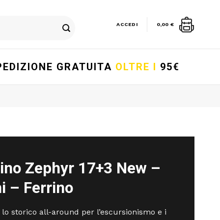
ACCEDI
0,00
€
PEDIZIONE GRATUITA
OLTRE I
95€
rino Zephyr 17+3 New –
i – Ferrino
 lo storico all-around per l’escursionismo e i