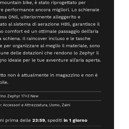
 mountain bike, è stato riprogettato per
re performance ancora migliori. Lo schienale
tesa DNS, ulteriormente alleggerito e
to al sistema di aerazione HBS, garantisce il
 comfort ed un ottimale passaggio dell’aria
a schiena. Il raincover incluso e le tasche
e per organizzare al meglio il materiale, sono
cune delle dotazioni che rendono lo Zephyr il
o ideale per le tue avventure all’aria aperta.
otto non è attualmente in magazzino e non è
ile.
rino Zephyr 17+3 New
e:
Accessori e Attrezzatura
,
Uomo
,
Zaini
ni prima delle
23:59
, spediti
in 1 giorno