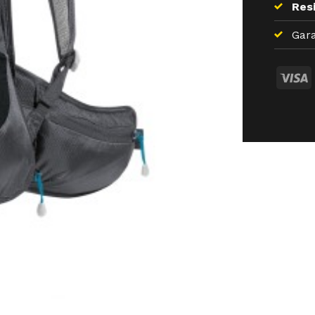
Resi
Gara