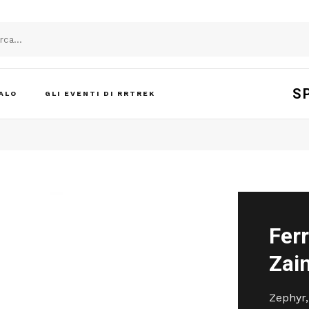
S
ALO
GLI EVENTI DI RRTREK
Fer
Zain
Zephyr,