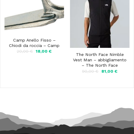
Camp Anello Fisso –
Chiodi da roccia – Camp
Il
Il
20,00
€
18,00
€
The North Face Nimble
prezzo
prezzo
originale
attuale
Vest Man – abbigliamento
era:
è:
– The North Face
20,00 €.
18,00 €.
Il
Il
90,00
€
81,00
€
prezzo
prezzo
originale
attuale
era:
è:
90,00 €.
81,00 €.