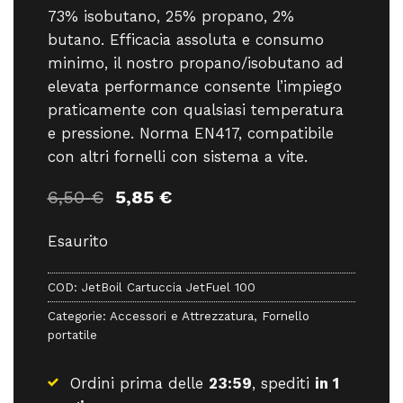
73% isobutano, 25% propano, 2%
butano. Efficacia assoluta e consumo
minimo, il nostro propano/isobutano ad
elevata performance consente l’impiego
praticamente con qualsiasi temperatura
e pressione. Norma EN417, compatibile
con altri fornelli con sistema a vite.
Il
Il
6,50
€
5,85
€
prezzo
prezzo
originale
attuale
Esaurito
era:
è:
6,50 €.
5,85 €.
COD:
JetBoil Cartuccia JetFuel 100
Categorie:
Accessori e Attrezzatura
,
Fornello
portatile
Ordini prima delle
23:59
, spediti
in 1