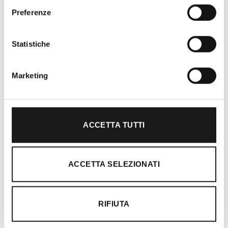
Oltre 30 anni di esperienza
Preferenze
Nato nel 1990 con il nome di Rifugio
Roma, RRTrek è il punto di riferimento
Statistiche
per amanti dell’outdoor a Roma e nel
Lazio. Da sempre soddisfiamo i nostri
clienti con professionalità, rendendo
Marketing
l’acquisto un’esperienza formativa e
gratificante.
ACCETTA TUTTI
ACCETTA SELEZIONATI
RIFIUTA