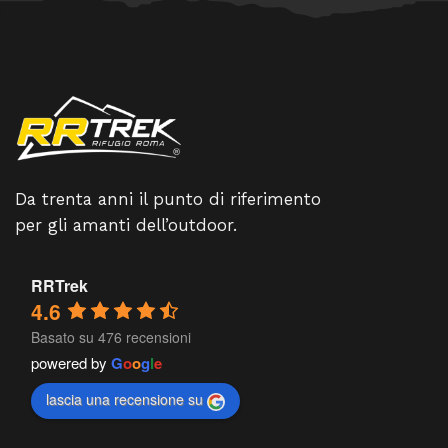
Da trenta anni il punto di riferimento
per gli amanti dell’outdoor.
RRTrek
4.6
Basato su 476 recensioni
powered by
G
o
o
g
l
e
lascia una recensione su