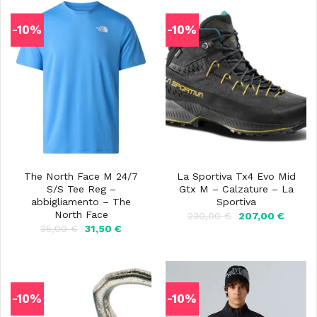
-10%
-10%
The North Face M 24/7
La Sportiva Tx4 Evo Mid
S/S Tee Reg –
Gtx M – Calzature – La
abbigliamento – The
Sportiva
North Face
Il
Il
230,00
€
207,00
€
prezzo
prezzo
Il
Il
35,00
€
31,50
€
originale
attuale
prezzo
prezzo
era:
è:
originale
attuale
230,00 €.
207,00
era:
è:
35,00 €.
31,50 €.
-10%
-10%