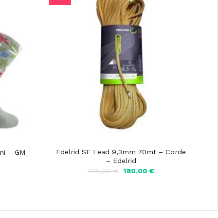
Edelrid SE Lead 9,3mm 70mt – Corde
ini – GM
– Edelrid
rezzo
Il
Il
200,00
€
180,00
€
ttuale
prezzo
prezzo
originale
attuale
,10 €.
era:
è:
200,00 €.
180,00 €.