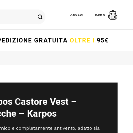
ACCEDI
0,00
€
PEDIZIONE GRATUITA
OLTRE I
95€
pos Castore Vest –
cche – Karpos
emico e completamente antivento, adatto sia