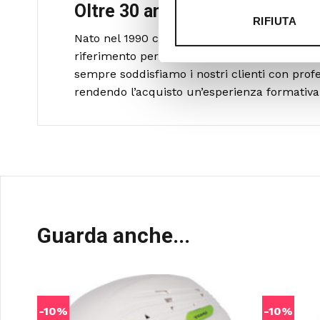
Oltre 30 anni di esperienza
RIFIUTA
Nato nel 1990 con il nome di Rifugio Roma, R
riferimento per amanti dell’outdoor a Roma 
sempre soddisfiamo i nostri clienti con profe
rendendo l’acquisto un’esperienza formativa 
Guarda anche...
-10%
-10%