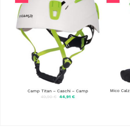
Mico Calz
Camp Titan – Caschi – Camp
Il
Il
49,90
€
44,91
€
prezzo
prezzo
originale
attuale
era:
è:
49,90 €.
44,91 €.