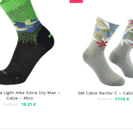
a Light Hike Extra Dry Man –
GM Calze Nectar C – Calz
Calze – Mico
Il
Il
19,00
€
17,10
€
prezzo
p
Il
Il
16,90
€
15,21
€
originale
a
prezzo
prezzo
era:
è:
originale
attuale
19,00 €.
17
era:
è:
16,90 €.
15,21 €.