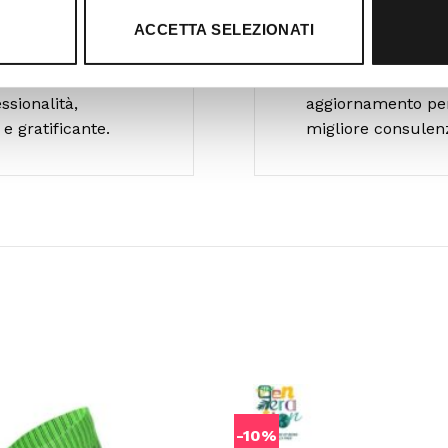
Ti guidiamo 
ACCETTA SELEZIONATI
RTrek è il punto di
Il nostro team è 
e nel Lazio. Da
che pratica le più 
ssionalità,
aggiornamento per o
e gratificante.
migliore consulen
-10%