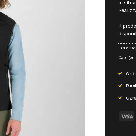
in situa
Realizz
Il prod
disponib
COD:
Kar
Categori
Ordi
Resi
Gara