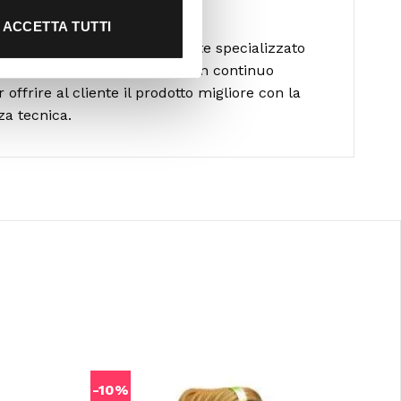
alla scelta
ACCETTA TUTTI
formato da personale altamente specializzato
diverse attività outdoor ed è in continuo
ffrire al cliente il prodotto migliore con la
za tecnica.
-10%