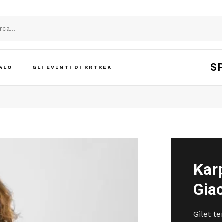
S
ALO
GLI EVENTI DI RRTREK
Kar
Gia
Gilet t