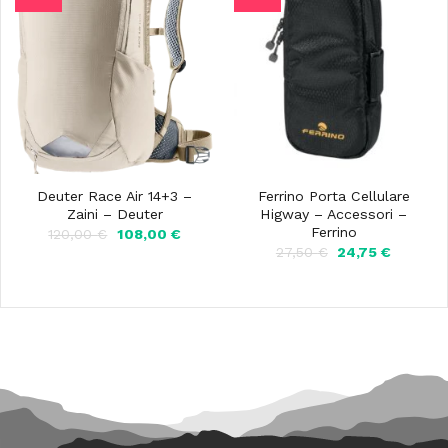
Deuter Race Air 14+3 –
Ferrino Porta Cellulare
Zaini – Deuter
Higway – Accessori –
Ferrino
Il
Il
120,00
€
108,00
€
prezzo
prezzo
Il
Il
27,50
€
24,75
€
originale
attuale
prezzo
prezzo
era:
è:
originale
attuale
120,00 €.
108,00 €.
era:
è:
27,50 €.
24,75 €.