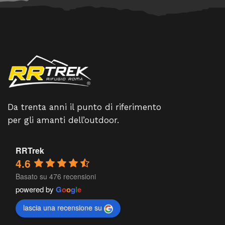
Da trenta anni il punto di riferimento
per gli amanti dell’outdoor.
RRTrek
4.6
Basato su 476 recensioni
powered by
G
o
o
g
l
e
lascia una recensione su