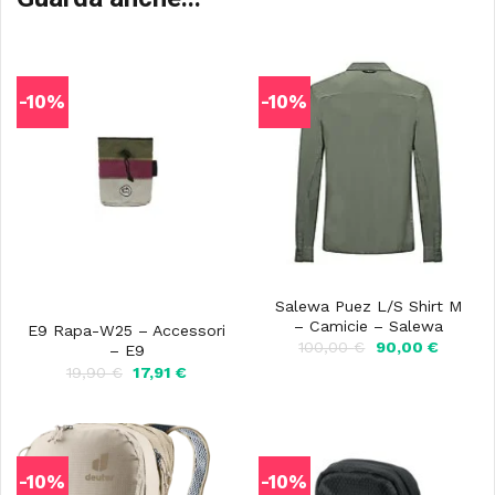
-10%
-10%
Salewa Puez L/S Shirt M
– Camicie – Salewa
E9 Rapa-W25 – Accessori
Il
Il
100,00
€
90,00
€
– E9
prezzo
prezzo
Il
Il
19,90
€
17,91
€
originale
attuale
prezzo
prezzo
era:
è:
originale
attuale
100,00 €.
90,00 €
era:
è:
19,90 €.
17,91 €.
-10%
-10%