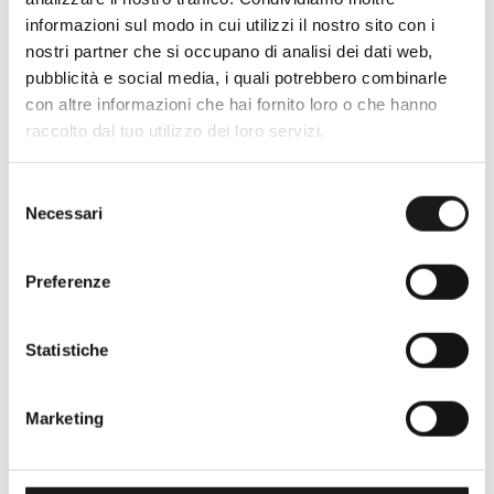
informazioni sul modo in cui utilizzi il nostro sito con i
Oltre 30 anni di esperienza
nostri partner che si occupano di analisi dei dati web,
pubblicità e social media, i quali potrebbero combinarle
Nato nel 1990 con il nome di Rifugio
con altre informazioni che hai fornito loro o che hanno
Roma, RRTrek è il punto di riferimento
raccolto dal tuo utilizzo dei loro servizi.
per amanti dell’outdoor a Roma e nel
Lazio. Da sempre soddisfiamo i nostri
Selezione
clienti con professionalità, rendendo
Necessari
del
l’acquisto un’esperienza formativa e
consenso
gratificante.
Preferenze
Statistiche
Marketing