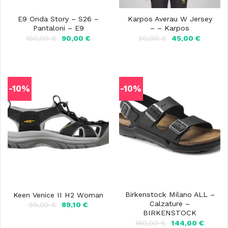
E9 Onda Story – S26 –
Karpos Averau W Jersey
Pantaloni – E9
– – Karpos
Il
Il
Il
Il
100,00
€
90,00
€
50,00
€
45,00
€
prezzo
prezzo
prezzo
prezzo
originale
attuale
originale
attuale
era:
è:
era:
è:
100,00 €.
90,00 €.
50,00 €.
45,00 €
-10%
-10%
Birkenstock Milano ALL –
Keen Venice II H2 Woman
Calzature –
Il
Il
99,00
€
89,10
€
prezzo
prezzo
BIRKENSTOCK
originale
attuale
Il
Il
160,00
€
144,00
€
era:
è: