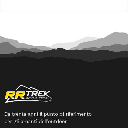
prezzo
prezzo
99,00 €.
89,10 €.
originale
attuale
era:
è:
160,00 €.
144,00 
Da trenta anni il punto di riferimento
per gli amanti dell’outdoor.