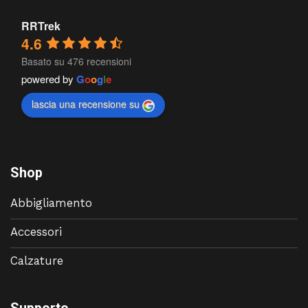
RRTrek
4.6
Basato su 476 recensioni
powered by
G
o
o
g
l
e
lascia una recensione su
Shop
Abbigliamento
Accessori
Calzature