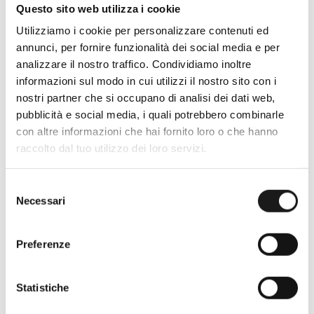
Questo sito web utilizza i cookie
Utilizziamo i cookie per personalizzare contenuti ed
annunci, per fornire funzionalità dei social media e per
analizzare il nostro traffico. Condividiamo inoltre
informazioni sul modo in cui utilizzi il nostro sito con i
nostri partner che si occupano di analisi dei dati web,
pubblicità e social media, i quali potrebbero combinarle
con altre informazioni che hai fornito loro o che hanno
raccolto dal tuo utilizzo dei loro servizi.
Oltre 30 anni di esperienza
Selezione
Nato nel 1990 con il nome di Rifugio
Necessari
del
Roma, RRTrek è il punto di riferimento
consenso
per amanti dell’outdoor a Roma e nel
Preferenze
Lazio. Da sempre soddisfiamo i nostri
clienti con professionalità, rendendo
l’acquisto un’esperienza formativa e
Statistiche
gratificante.