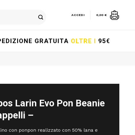
ACCEDI
0,00
€
PEDIZIONE GRATUITA
OLTRE I
95€
pos Larin Evo Pon Beanie
ppelli –
ino con ponpon realizzato con 50% lana e