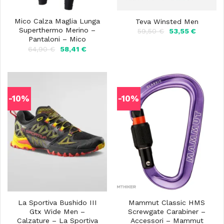
Mico Calza Maglia Lunga
Teva Winsted Men
Superthermo Merino –
Il
Il
59,50
€
53,55
€
prezzo
prezzo
Pantaloni – Mico
originale
attuale
Il
Il
64,90
€
58,41
€
era:
è:
prezzo
prezzo
59,50 €.
53,55 €.
originale
attuale
era:
è:
64,90 €.
58,41 €.
-10%
-10%
La Sportiva Bushido III
Mammut Classic HMS
Gtx Wide Men –
Screwgate Carabiner –
Calzature – La Sportiva
Accessori – Mammut