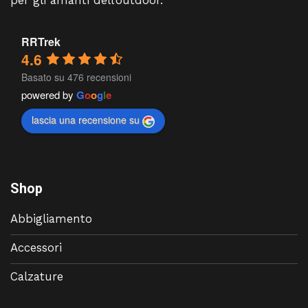
per gli amanti dell’outdoor.
RRTrek
4.6
Basato su 476 recensioni
powered by
G
o
o
g
l
e
lascia una recensione su
Shop
Abbigliamento
Accessori
Calzature