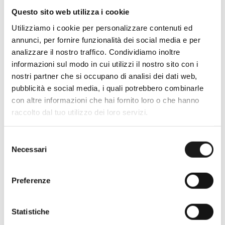
Questo sito web utilizza i cookie
Utilizziamo i cookie per personalizzare contenuti ed
annunci, per fornire funzionalità dei social media e per
analizzare il nostro traffico. Condividiamo inoltre
informazioni sul modo in cui utilizzi il nostro sito con i
nostri partner che si occupano di analisi dei dati web,
pubblicità e social media, i quali potrebbero combinarle
con altre informazioni che hai fornito loro o che hanno
raccolto dal tuo utilizzo dei loro servizi.
Oltre 30 anni di esperienza
Selezione
Nato nel 1990 con il nome di Rifugio
Necessari
del
Roma, RRTrek è il punto di riferimento
consenso
per amanti dell’outdoor a Roma e nel
Lazio. Da sempre soddisfiamo i nostri
Preferenze
clienti con professionalità, rendendo
l’acquisto un’esperienza formativa e
Statistiche
gratificante.