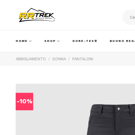
Skip
to
content
Cerca:
HOME
SHOP
GORE-TEX®
BUONO REG
ABBIGLIAMENTO
/
DONNA
/
PANTALONI
-10%