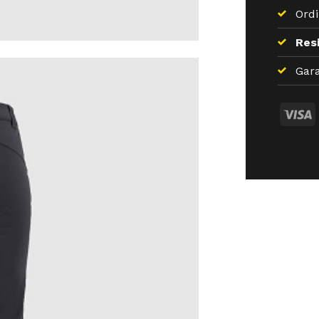
Ordi
Resi
Gara