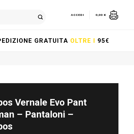
ACCEDI
0,00
€
PEDIZIONE GRATUITA
OLTRE I
95€
pos Vernale Evo Pant
an – Pantaloni –
pos