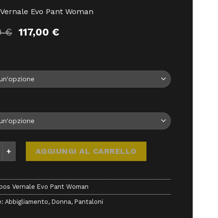
 Vernale Evo Pant Woman
Il
Il
0
€
117,00
€
prezzo
prezzo
originale
attuale
era:
è:
130,00 €.
117,00 €.
Vernale Evo Pant Woman - Pantaloni - Karpos quantità
AGGIUNGI AL CARRELLO
pos Vernale Evo Pant Woman
e:
Abbigliamento
,
Donna
,
Pantaloni