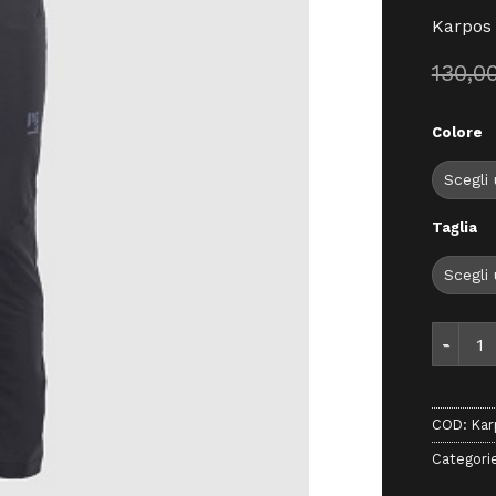
Karpos
130,0
Colore
Taglia
Karpos 
COD:
Kar
Categori