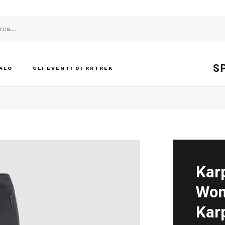
S
ALO
GLI EVENTI DI RRTREK
Kar
Wom
Kar