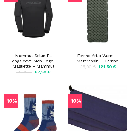
Mammut Selun FL
Ferrino Artic Warm –
Longsleeve Men Logo –
Materassini – Ferrino
Magliette – Mammut
Il
Il
135,00
€
121,50
€
prezzo
prezzo
Il
Il
75,00
€
67,50
€
originale
attuale
prezzo
prezzo
era:
è:
originale
attuale
135,00 €.
121,50 €
era:
è:
75,00 €.
67,50 €.
-10%
-10%