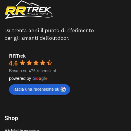
Da trenta anni il punto di riferimento
per gli amanti dell’outdoor.
RRTrek
4.6
Basato su 476 recensioni
powered by
G
o
o
g
l
e
lascia una recensione su
Shop
Abbigliamento