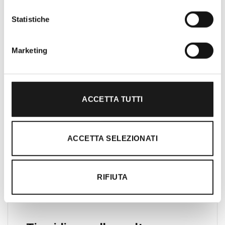
Roma, RRTrek è il punto di riferimento
per amanti dell’outdoor a Roma e nel
Statistiche
Lazio. Da sempre soddisfiamo i nostri
clienti con professionalità, rendendo
Marketing
l’acquisto un’esperienza formativa e
gratificante.
ACCETTA TUTTI
ACCETTA SELEZIONATI
RIFIUTA