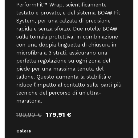
PerformFit™ Wrap, scientificamente
testato e provato, e del sistema BOA® Fit
System, per una calzata di precisione
rapida e senza sforzo. Due rotelle BOA®
sulla tomaia protettiva, in combinazione
con una doppia linguetta di chiusura in
microfibra a 3 strati, assicurano una
perfetta regolazione su ogni zona del
piede per una massima tenuta del
tallone. Questo aumenta la stabilità e
riduce l’impatto al contatto sulle parti più
tecniche del percorso di un’ultra-
maratona.
Il
Il
199,90
€
179,91
€
prezzo
prezzo
originale
attuale
Colore
era:
è: