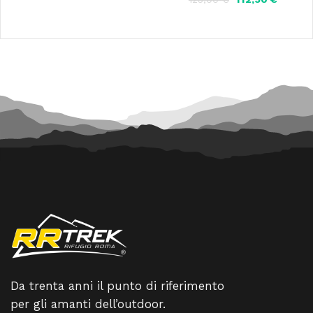
originale
attuale
prezzo
prezzo
era:
è:
originale
attuale
40,00 €.
36,00 €.
era:
è:
125,00 €.
112,50 €
Da trenta anni il punto di riferimento
per gli amanti dell’outdoor.