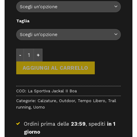
199,90 €.
179,91 €.
Taglia
La Sportiva Jackal II Boa - - La Sportiva quantità
AGGIUNGI AL CARRELLO
COD:
La Sportiva Jackal II Boa
Categorie:
Calzature
,
Outdoor
,
Tempo Libero
,
Trail
running
,
Uomo
Ordini prima delle
23:59
, spediti
in 1
giorno