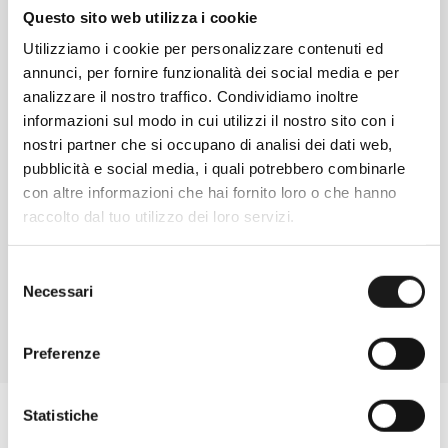
Questo sito web utilizza i cookie
Utilizziamo i cookie per personalizzare contenuti ed
annunci, per fornire funzionalità dei social media e per
analizzare il nostro traffico. Condividiamo inoltre
informazioni sul modo in cui utilizzi il nostro sito con i
nostri partner che si occupano di analisi dei dati web,
pubblicità e social media, i quali potrebbero combinarle
Chiedi ad un esperto
con altre informazioni che hai fornito loro o che hanno
Davide di RRTrek
raccolto dal tuo utilizzo dei loro servizi.
CONTATTA
Selezione
Necessari
del
consenso
Preferenze
Statistiche