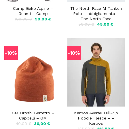
Camp Geko Alpine –
The North Face M Tanken
Guanti – Camp
Polo – abbigliamento –
The North Face
Il
Il
100,00
€
90,00
€
prezzo
prezzo
Il
Il
50,00
€
45,00
€
originale
attuale
prezzo
prezzo
era:
è:
originale
attuale
100,00 €.
90,00 €.
era:
è:
50,00 €.
45,00 €
-10%
-10%
GM Oroshi Berretto –
Karpos Averau Full-Zip
Cappelli – GM
Hoodie Fleece – –
Karpos
Il
Il
40,00
€
36,00
€
prezzo
prezzo
Il
Il
125,00
€
112,50
€