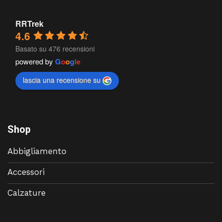
RRTrek
4.6
Basato su 476 recensioni
powered by
G
o
o
g
l
e
lascia una recensione su
Shop
Abbigliamento
Accessori
Calzature