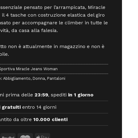
ssenziale pensato per l’arrampicata, Miracle
 il 4 tasche con costruzione elastica del giro
nsato per accompagnare le climber in tutte le
ività, da casa alla falesia.
otto non è attualmente in magazzino e non è
ile.
Sportiva Miracle Jeans Woman
e:
Abbigliamento
,
Donna
,
Pantaloni
ni prima delle
23:59
, spediti
in 1 giorno
 gratuiti
entro 14 giorni
ntito da oltre
10.000 clienti