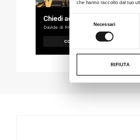
che hanno raccolto dal tuo uti
Selezione
Chiedi ad un esperto
Necessari
del
Davide di RRTrek
consenso
CONTATTA
RIFIUTA