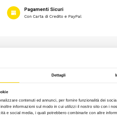
Pagamenti Sicuri
Con Carta di Credito e PayPal
Dettagli
DESCRIZIONE
INFORMAZIONI AGGIUNTIVE
Jeans essenziale pensato per l’arrampicata, Miracle Jeans è
ookie
giro vita pensato per accompagnare le climber in tutte le lor
nalizzare contenuti ed annunci, per fornire funzionalità dei socia
inoltre informazioni sul modo in cui utilizzi il nostro sito con i n
icità e social media, i quali potrebbero combinarle con altre inform