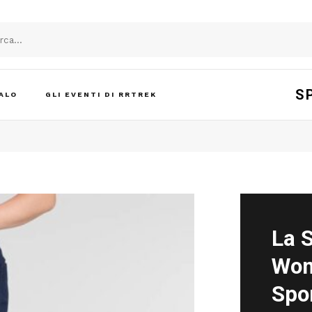
S
ALO
GLI EVENTI DI RRTREK
La 
Wom
Spo