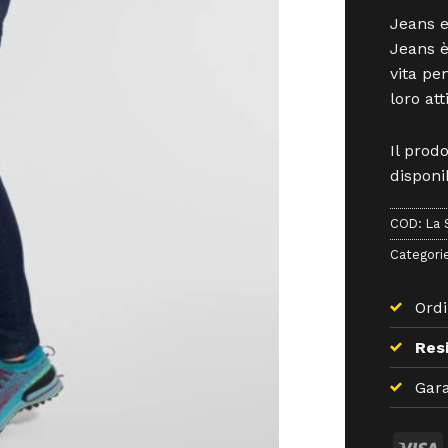
Jeans e
Jeans è
vita pe
loro att
Il prod
disponib
COD:
La 
Categori
Ordi
Resi
Gara