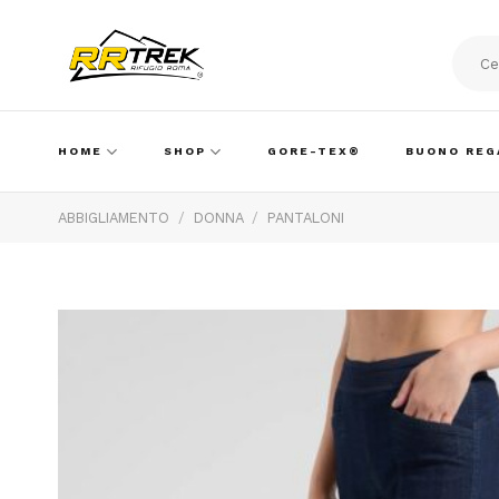
Skip
to
content
Cerca:
HOME
SHOP
GORE-TEX®
BUONO REG
ABBIGLIAMENTO
/
DONNA
/
PANTALONI