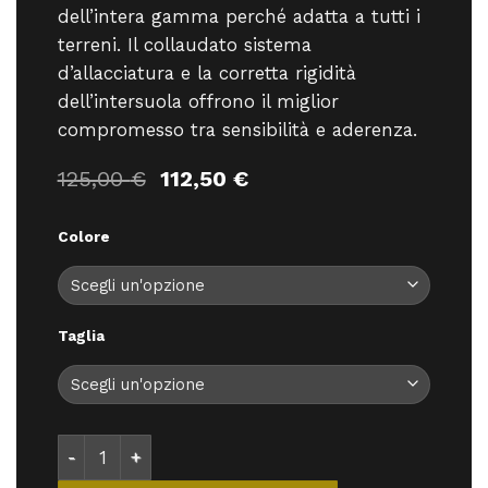
dell’intera gamma perché adatta a tutti i
terreni. Il collaudato sistema
d’allacciatura e la corretta rigidità
dell’intersuola offrono il miglior
compromesso tra sensibilità e aderenza.
Il
Il
125,00
€
112,50
€
prezzo
prezzo
originale
attuale
Colore
era:
è:
125,00 €.
112,50 €.
Taglia
La Sportiva Mythos Lady - - La Sportiva quantità