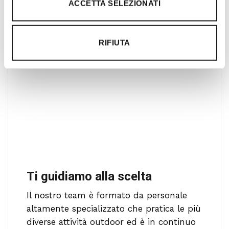
l’acquisto un’esperienza formativa e
ACCETTA SELEZIONATI
gratificante.
RIFIUTA
Ti guidiamo alla scelta
Il nostro team è formato da personale
altamente specializzato che pratica le più
diverse attività outdoor ed è in continuo