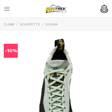
Skip
to
content
CLIMB
/
SCARPETTE
/
DONNA
-10%