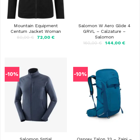
Mountain Equipment
Salomon W Aero Glide 4
Centum Jacket Woman
GRVL – Calzature –
Salomon
Il
Il
80,00
€
72,00
€
prezzo
prezzo
Il
Il
160,00
€
144,00
€
originale
attuale
prezzo
prezzo
era:
è:
originale
attuale
80,00 €.
72,00 €.
era:
è:
160,00 €.
144,00 
-10%
-10%
Salomon Sntial
Osprey Talon 33 – Zaini –