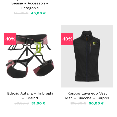
originale
attuale
Beanie – Accessori –
era:
è:
Patagonia
125,00 €.
112,50 €
Il
Il
50,00
€
45,00
€
prezzo
prezzo
originale
attuale
era:
è:
50,00 €.
45,00 €.
-10%
-10%
Edelrid Autana – Imbraghi
Karpos Lavaredo Vest
– Edelrid
Men – Giacche – Karpos
Il
Il
Il
Il
90,00
€
81,00
€
100,00
€
90,00
€
prezzo
prezzo
prezzo
prezzo
originale
attuale
originale
attuale
era:
è:
era:
è: