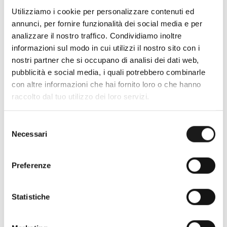
Utilizziamo i cookie per personalizzare contenuti ed
annunci, per fornire funzionalità dei social media e per
analizzare il nostro traffico. Condividiamo inoltre
informazioni sul modo in cui utilizzi il nostro sito con i
nostri partner che si occupano di analisi dei dati web,
pubblicità e social media, i quali potrebbero combinarle
con altre informazioni che hai fornito loro o che hanno
Oltre 30 anni di esperienza
raccolto dal tuo utilizzo dei loro servizi.
Nato nel 1990 con il nome di Rifugio
Selezione
Roma, RRTrek è il punto di riferimento
Necessari
del
per amanti dell’outdoor a Roma e nel
consenso
Lazio. Da sempre soddisfiamo i nostri
Preferenze
clienti con professionalità, rendendo
l’acquisto un’esperienza formativa e
gratificante.
Statistiche