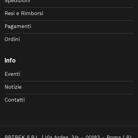
Spedizioni
Resi e Rimborsi
Pagamenti
Ordini
Info
Eventi
Notizie
Contatti
RRTREK S.R.L. | Via Ardea, 3/a - 00183 - Roma | P.I.