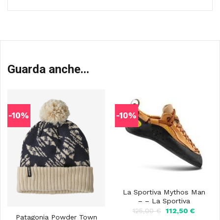
Guarda anche...
-10%
-10%
La Sportiva Mythos Man
– – La Sportiva
Il
Il
125,00
€
112,50
€
prezzo
prezzo
Patagonia Powder Town