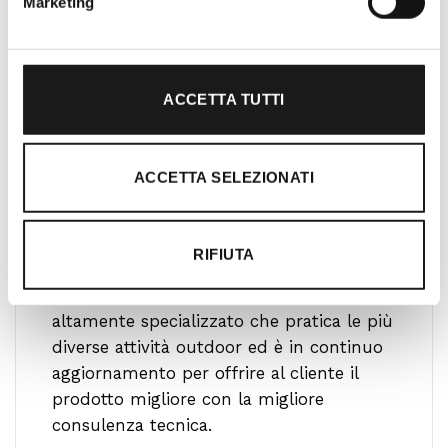
Marketing
ACCETTA TUTTI
ACCETTA SELEZIONATI
Ti guidiamo alla scelta
RIFIUTA
Il nostro team è formato da personale
altamente specializzato che pratica le più
diverse attività outdoor ed è in continuo
aggiornamento per offrire al cliente il
prodotto migliore con la migliore
consulenza tecnica.