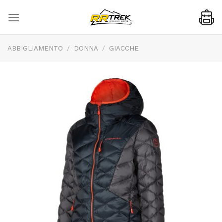
Skip
to
content
ABBIGLIAMENTO
/
DONNA
/
GIACCHE