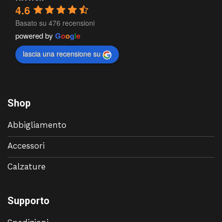
4.6
Basato su 476 recensioni
powered by
G
o
o
g
l
e
lascia una recensione su
Shop
Abbigliamento
Accessori
Calzature
Supporto