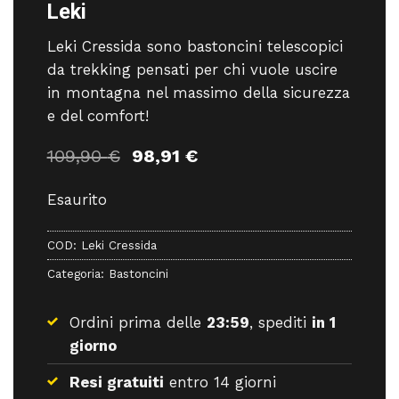
Leki
Leki Cressida sono bastoncini telescopici
da trekking pensati per chi vuole uscire
in montagna nel massimo della sicurezza
e del comfort!
Il
Il
109,90
€
98,91
€
prezzo
prezzo
originale
attuale
Esaurito
era:
è:
109,90 €.
98,91 €.
COD:
Leki Cressida
Categoria:
Bastoncini
Ordini prima delle
23:59
, spediti
in 1
giorno
Resi gratuiti
entro 14 giorni