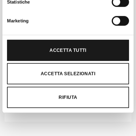
Statistiche
Marketing
ACCETTA TUTTI
ACCETTA SELEZIONATI
Chiedi ad un esperto
Davide di RRTrek
CONTATTA
RIFIUTA