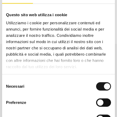
Questo sito web utilizza i cookie
Hai bisogno di aiuto?
Utilizziamo i cookie per personalizzare contenuti ed
Clicca qui per assistenza
annunci, per fornire funzionalità dei social media e per
analizzare il nostro traffico. Condividiamo inoltre
informazioni sul modo in cui utilizzi il nostro sito con i
nostri partner che si occupano di analisi dei dati web,
pubblicità e social media, i quali potrebbero combinarle
con altre informazioni che hai fornito loro o che hanno
raccolto dal tuo utilizzo dei loro servizi.
DESCRIZIONE
Selezione
Leki Cressida sono bastoncini telescopici da
Necessari
del
trekking pensati per chi vuole uscire in
consenso
montagna nel massimo della sicurezza e
Preferenze
del comfort!