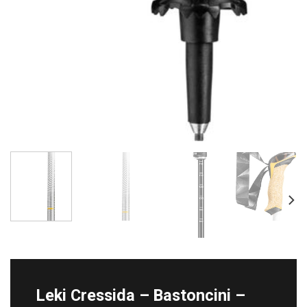
Leki Cressida – Bastoncini –