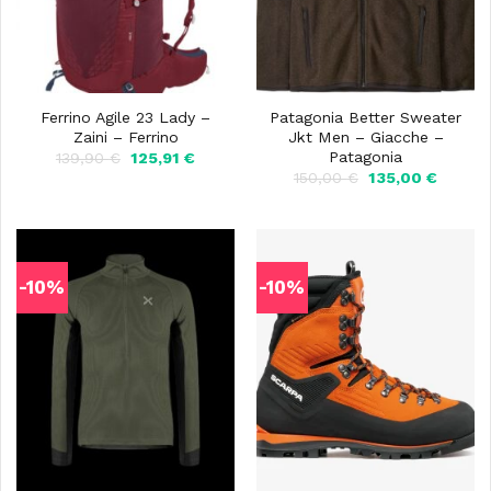
Ferrino Agile 23 Lady –
Patagonia Better Sweater
Zaini – Ferrino
Jkt Men – Giacche –
Patagonia
Il
Il
139,90
€
125,91
€
prezzo
prezzo
Il
Il
150,00
€
135,00
€
originale
attuale
prezzo
prezzo
era:
è:
originale
attuale
139,90 €.
125,91 €.
era:
è:
150,00 €.
135,00 
-10%
-10%