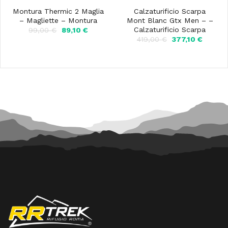
Montura Thermic 2 Maglia
Calzaturificio Scarpa
– Magliette – Montura
Mont Blanc Gtx Men – –
Calzaturificio Scarpa
Il
Il
99,00
€
89,10
€
prezzo
prezzo
Il
Il
419,00
€
377,10
€
originale
attuale
prezzo
prezzo
era:
è:
originale
attuale
99,00 €.
89,10 €.
era:
è:
419,00 €.
377,10 