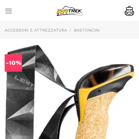
Skip
to
content
ACCESSORI E ATTREZZATURA
/
BASTONCINI
-10%