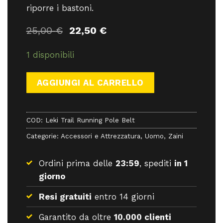
riporre i bastoni.
Il
Il
25,00
€
22,50
€
prezzo
prezzo
originale
attuale
1 disponibili
era:
è:
25,00 €.
22,50 €.
AGGIUNGI AL CARRELLO
COD:
Leki Trail Running Pole Belt
Categorie:
Accessori e Attrezzatura
,
Uomo
,
Zaini
Ordini prima delle
23:59
, spediti
in 1
giorno
Resi gratuiti
entro 14 giorni
Garantito da oltre
10.000 clienti