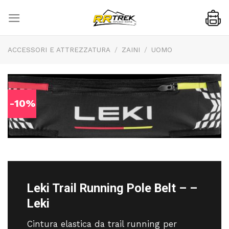
Skip
to
content
ACCESSORI E ATTREZZATURA
/
ZAINI
/
UOMO
-10%
Leki Trail Running Pole Belt – –
Leki
Cintura elastica da trail running per