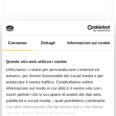
Consenso
Dettagli
Informazioni sui cookie
Oltre 30 anni di esperienza
Questo sito web utilizza i cookie
Nato nel 1990 con il nome di Rifugio
Utilizziamo i cookie per personalizzare contenuti ed
Roma, RRTrek è il punto di riferimento
annunci, per fornire funzionalità dei social media e per
per amanti dell’outdoor a Roma e nel
analizzare il nostro traffico. Condividiamo inoltre
Lazio. Da sempre soddisfiamo i nostri
informazioni sul modo in cui utilizzi il nostro sito con i
clienti con professionalità, rendendo
nostri partner che si occupano di analisi dei dati web,
l’acquisto un’esperienza formativa e
pubblicità e social media, i quali potrebbero combinarle
gratificante.
con altre informazioni che hai fornito loro o che hanno
raccolto dal tuo utilizzo dei loro servizi.