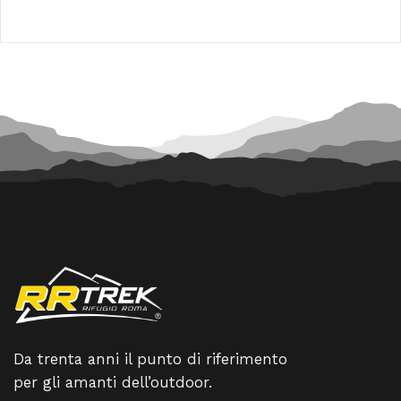
originale
attuale
prezzo
prezzo
era:
è:
originale
attuale
299,00 €.
269,10 €.
era:
è:
100,00 €.
90,00 €
Da trenta anni il punto di riferimento
per gli amanti dell’outdoor.