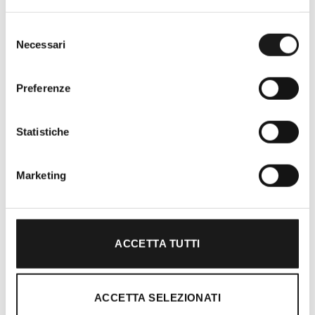
Selezione
Necessari
del
consenso
Preferenze
Statistiche
Marketing
Ti guidiamo alla scelta
Il nostro team è formato da personale
ACCETTA TUTTI
altamente specializzato che pratica le più
diverse attività outdoor ed è in continuo
aggiornamento per offrire al cliente il
ACCETTA SELEZIONATI
prodotto migliore con la migliore