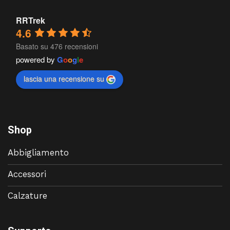
RRTrek
4.6
Basato su 476 recensioni
powered by
G
o
o
g
l
e
lascia una recensione su
Shop
Abbigliamento
Accessori
Calzature