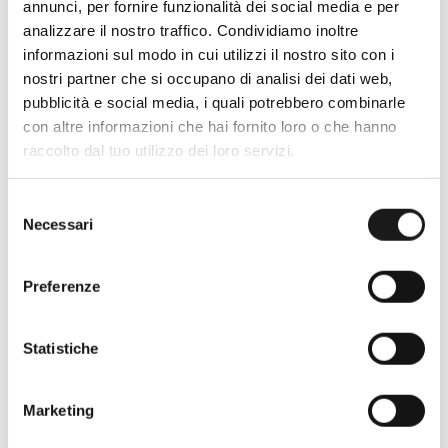
annunci, per fornire funzionalità dei social media e per
analizzare il nostro traffico. Condividiamo inoltre
informazioni sul modo in cui utilizzi il nostro sito con i
Oltre 30 anni di esperienza
nostri partner che si occupano di analisi dei dati web,
Nato nel 1990 con il nome di Rifugio
pubblicità e social media, i quali potrebbero combinarle
Roma, RRTrek è il punto di riferimento
con altre informazioni che hai fornito loro o che hanno
per amanti dell’outdoor a Roma e nel
raccolto dal tuo utilizzo dei loro servizi.
Lazio. Da sempre soddisfiamo i nostri
clienti con professionalità, rendendo
Selezione
Necessari
l’acquisto un’esperienza formativa e
del
gratificante.
consenso
Preferenze
Statistiche
Marketing