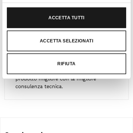
ACCETTA TUTTI
Ti guidiamo alla scelta
ACCETTA SELEZIONATI
Il nostro team è formato da personale
altamente specializzato che pratica le più
diverse attività outdoor ed è in continuo
RIFIUTA
aggiornamento per offrire al cliente il
prodotto migliore con la migliore
consulenza tecnica.