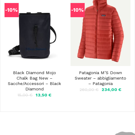
-10%
-10%
Black Diamond Mojo
Patagonia M’S Down
Chalk Bag New –
Sweater – abbigliamento
Sacche/Accessori – Black
– Patagonia
Diamond
Il
Il
260,00
€
234,00
€
prezzo
prezz
Il
Il
15,00
€
13,50
€
originale
attual
prezzo
prezzo
era:
è:
originale
attuale
260,00 €.
234,00
era:
è:
15,00 €.
13,50 €.