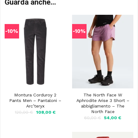
Guarda anche...
-10%
-10%
Montura Corduroy 2
The North Face W
Pants Men – Pantaloni –
Aphrodite Arise 3 Short –
Arc’teryx
abbigliamento – The
North Face
Il
Il
120,00
€
108,00
€
prezzo
prezzo
Il
Il
60,00
€
54,00
€
originale
attuale
prezzo
prezzo
era:
è:
originale
attuale
120,00 €.
108,00 €.
era:
è:
60,00 €.
54,00 €