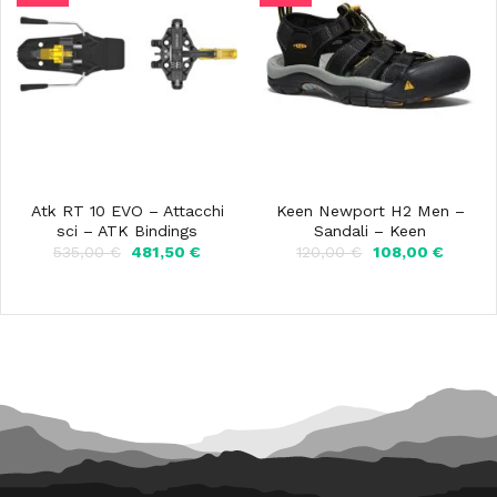
Atk RT 10 EVO – Attacchi
Keen Newport H2 Men –
sci – ATK Bindings
Sandali – Keen
Il
Il
Il
Il
535,00
€
481,50
€
120,00
€
108,00
€
prezzo
prezzo
prezzo
prezzo
originale
attuale
originale
attuale
era:
è:
era:
è:
535,00 €.
481,50 €.
120,00 €.
108,00