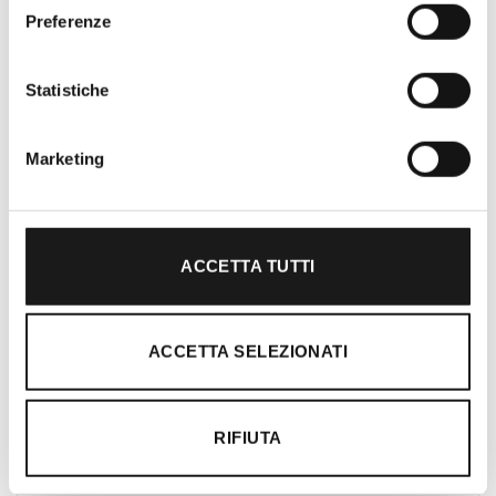
Preferenze
Oltre 30 anni di esperienza
Nato nel 1990 con il nome di Rifugio
Statistiche
Roma, RRTrek è il punto di riferimento
per amanti dell’outdoor a Roma e nel
Lazio. Da sempre soddisfiamo i nostri
Marketing
clienti con professionalità, rendendo
l’acquisto un’esperienza formativa e
gratificante.
ACCETTA TUTTI
ACCETTA SELEZIONATI
RIFIUTA