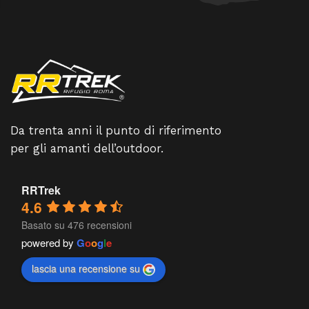
Da trenta anni il punto di riferimento
per gli amanti dell’outdoor.
RRTrek
4.6
Basato su 476 recensioni
powered by
G
o
o
g
l
e
lascia una recensione su