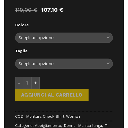
Il
Il
119,00
€
107,10
€
prezzo
prezzo
originale
attuale
Colore
era:
è:
119,00 €.
107,10 €.
Taglia
Montura Check Shirt Woman - Magliette - Montura
AGGIUNGI AL CARRELLO
COD:
Montura Check Shirt Woman
Categorie:
Abbigliamento
,
Donna
,
Manica lunga
,
T-