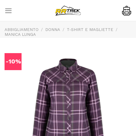
Skip
to
content
ABBIGLIAMENTO
/
DONNA
/
T-SHIRT E MAGLIETTE
/
MANICA LUNGA
-10%