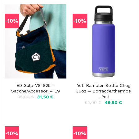
-10%
-10%
E9 Gulp-VS-S25 –
Yeti Rambler Bottle Chug
Sacche/Accessori – E9
36oz – Borracce/thermos
– Yeti
Il
Il
35,00
€
31,50
€
prezzo
prezzo
Il
Il
55,00
€
49,50
€
originale
attuale
prezzo
prezzo
era:
è:
originale
attuale
35,00 €.
31,50 €.
era:
è:
55,00 €.
49,50 €
-10%
-10%