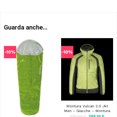
Guarda anche...
-10%
-10%
Montura Vulcan 2.0 Jkt
Men – Giacche – Montura
Il
Il
299,00
€
269,10
€