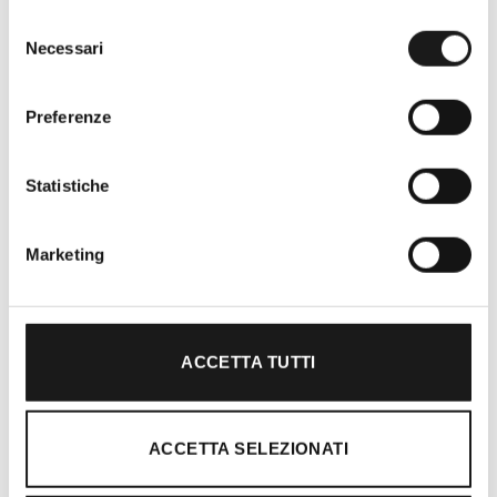
Selezione
Necessari
del
consenso
Preferenze
Oltre 30 anni di esperienza
Statistiche
Nato nel 1990 con il nome di Rifugio
Roma, RRTrek è il punto di riferimento
Marketing
per amanti dell’outdoor a Roma e nel
Lazio. Da sempre soddisfiamo i nostri
clienti con professionalità, rendendo
l’acquisto un’esperienza formativa e
ACCETTA TUTTI
gratificante.
ACCETTA SELEZIONATI