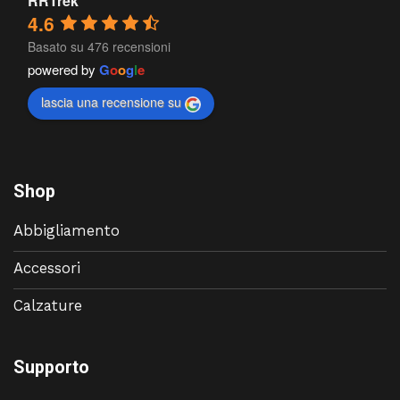
RRTrek
4.6
Basato su 476 recensioni
powered by
G
o
o
g
l
e
lascia una recensione su
Shop
Abbigliamento
Accessori
Calzature
Supporto