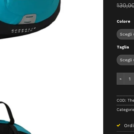
130,0
Colore
Taglia
The Nort
COD:
The
Categori
Ordi