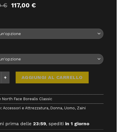
Il
Il
0
€
117,00
€
prezzo
prezzo
originale
attuale
era:
è:
130,00 €.
117,00 €.
h Face Borealis Classic - Zaini - The North Face quantità
AGGIUNGI AL CARRELLO
 North Face Borealis Classic
e:
Accessori e Attrezzatura
,
Donna
,
Uomo
,
Zaini
ni prima delle
23:59
, spediti
in 1 giorno