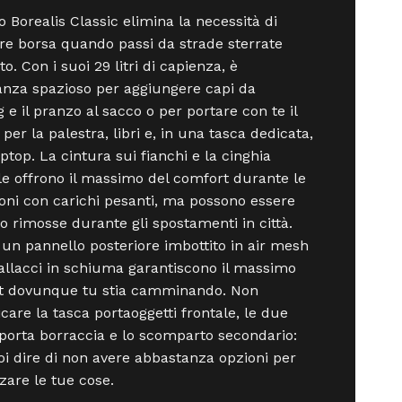
o Borealis Classic elimina la necessità di
e borsa quando passi da strade sterrate
lto. Con i suoi 29 litri di capienza, è
nza spazioso per aggiungere capi da
g e il pranzo al sacco o per portare con te il
per la palestra, libri e, in una tasca dedicata,
aptop. La cintura sui fianchi e la cinghia
le offrono il massimo del comfort durante le
oni con carichi pesanti, ma possono essere
 o rimosse durante gli spostamenti in città.
, un pannello posteriore imbottito in air mesh
pallacci in schiuma garantiscono il massimo
t dovunque tu stia camminando. Non
care la tasca portaoggetti frontale, le due
porta borraccia e lo scomparto secondario:
i dire di non avere abbastanza opzioni per
zare le tue cose.