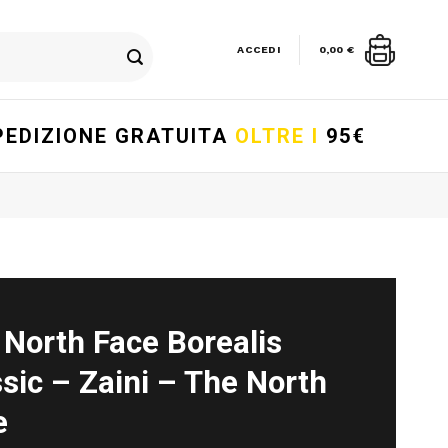
ACCEDI
0,00
€
PEDIZIONE GRATUITA
OLTRE I
95€
 North Face Borealis
sic – Zaini – The North
e