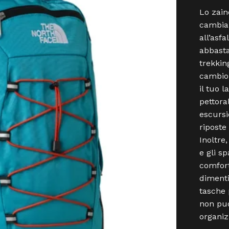
Lo zain
cambiar
all’asfa
abbasta
trekkin
cambio 
il tuo l
pettora
escursi
riposte
Inoltre
e gli s
comfor
dimenti
tasche 
non puo
organiz