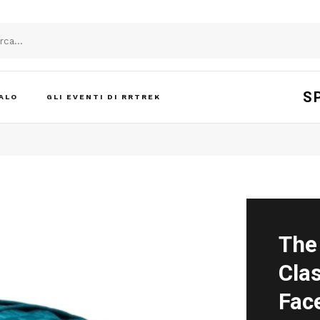
S
ALO
GLI EVENTI DI RRTREK
The
Clas
Fac