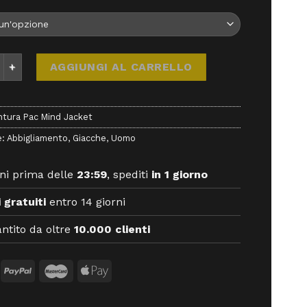
 Pac Mind Jacket - - Montura quantità
AGGIUNGI AL CARRELLO
tura Pac Mind Jacket
e:
Abbigliamento
,
Giacche
,
Uomo
ni prima delle
23:59
, spediti
in 1 giorno
 gratuiti
entro 14 giorni
ntito da oltre
10.000 clienti