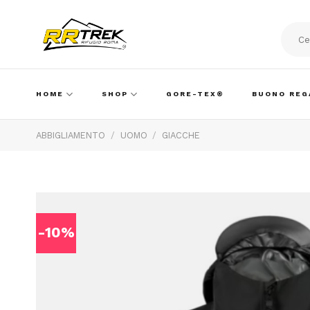
Skip
to
content
Cerca:
HOME
SHOP
GORE-TEX®
BUONO REG
ABBIGLIAMENTO
/
UOMO
/
GIACCHE
-10%