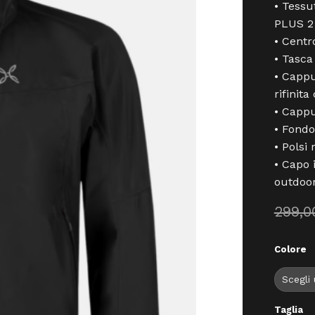
• Tess
PLUS 2
• Centr
• Tasca
• Cappu
rifinita
• Cappu
• Fondo 
• Polsi 
• Capo 
outdoor
299,
Colore
Taglia