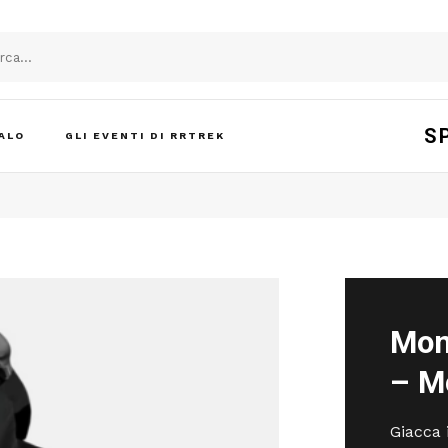
S
ALO
GLI EVENTI DI RRTREK
Mon
– M
Giacca