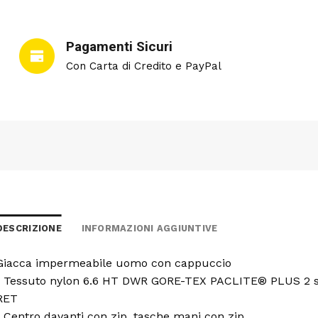
Pagamenti Sicuri
Con Carta di Credito e PayPal
DESCRIZIONE
INFORMAZIONI AGGIUNTIVE
Giacca impermeabile uomo con cappuccio
• Tessuto nylon 6.6 HT DWR GORE-TEX PACLITE® PLUS 2 s
RET
• Centro davanti con zip, tasche mani con zip