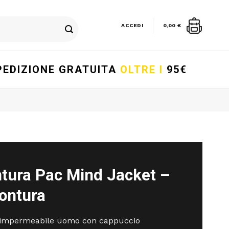
ACCEDI
0,00
€
PEDIZIONE GRATUITA
OLTRE I
95€
tura Pac Mind Jacket –
ontura
 impermeabile uomo con cappuccio