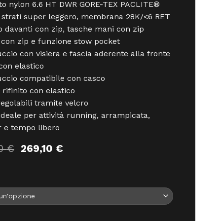
uto nylon 6.6 HT DWR GORE-TEX PACLITE®
 strati super leggero, membrana 28K/<6 RET
o davanti con zip, tasche mani con zip
 con zip e funzione stow pocket
ccio con visiera e fascia aderente alla fronte
 con elastico
ccio compatibile con casco
rifinito con elastico
regolabili tramite velcro
ideale per attività running, arrampicata,
 e tempo libero
Il
Il
00
€
269,10
€
prezzo
prezzo
originale
attuale
era:
è:
299,00 €.
269,10 €.