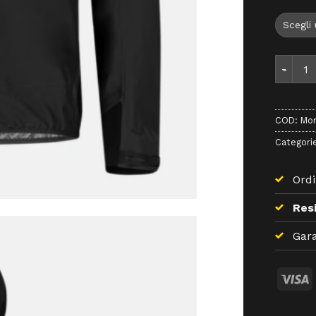
Montura
COD:
Mon
Categori
Ordi
Resi
Gara