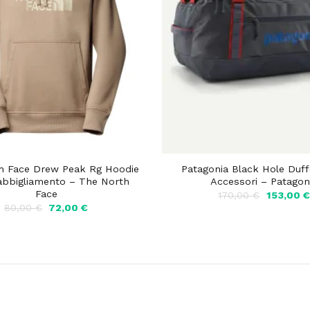
h Face Drew Peak Rg Hoodie
Patagonia Black Hole Duff
abbigliamento – The North
Accessori – Patagon
Face
Il
170,00
€
153,00
€
prezzo
Il
Il
80,00
€
72,00
€
originale
prezzo
prezzo
era:
originale
attuale
170,00 €.
era:
è:
80,00 €.
72,00 €.