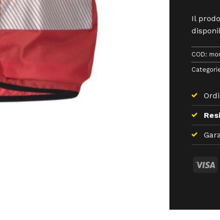
Il prod
disponib
COD:
mon
Categori
Ordi
Resi
Gara