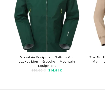
Mountain Equipment Saltoro Gtx
The Nort
Jacket Men – Giacche – Mountain
Man – 
Equipment
Il
Il
349,90
€
314,91
€
prezzo
prezzo
originale
attuale
era:
è:
349,90 €.
314,91 €.