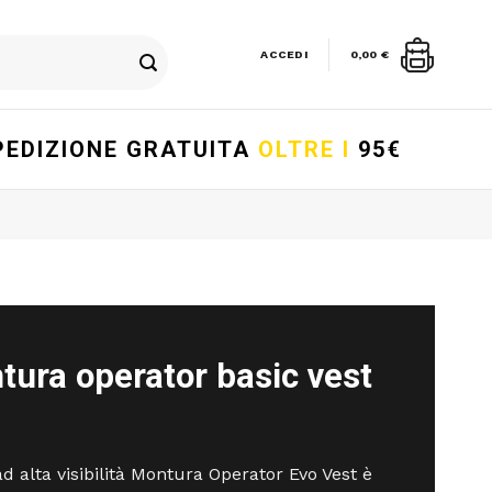
ACCEDI
0,00
€
PEDIZIONE GRATUITA
OLTRE I
95€
tura operator basic vest
 ad alta visibilità Montura Operator Evo Vest è