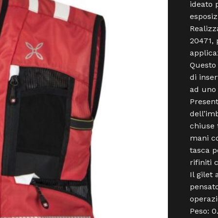
ideato 
esposiz
Realizz
20471, 
applicaz
Questo 
di inser
ad uno 
Present
dell’im
chiuse 
mani co
tasca p
rifiniti
Il gilet
pensato
operazi
Peso: 0