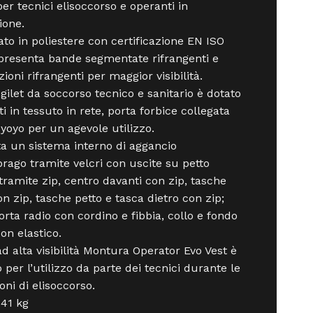
per tecnici elisoccorso e operanti in
ione.
ato in poliestere con certificazione EN ISO
presenta bande segmentate rifrangenti e
ioni rifrangenti per maggior visibilità.
gilet da soccorso tecnico e sanitario è dotato
ti in tessuto in rete, porta forbice collegata
yoyo per un agevole utilizzo.
a un sistema interno di aggancio
brago tramite velcri con uscite su petto
tramite zip, centro davanti con zip, tasche
n zip, tasche petto e tasca dietro con zip;
orta radio con cordino e fibbia, collo e fondo
 con elastico.
 ad alta visibilità Montura Operator Evo Vest è
 per l’utilizzo da parte dei tecnici durante le
oni di elisoccorso.
.41 kg