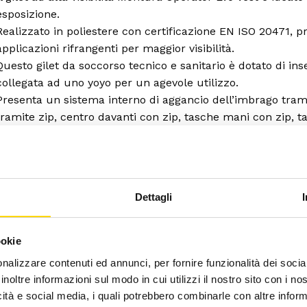
esposizione.
Realizzato in poliestere con certificazione EN ISO 20471, 
applicazioni rifrangenti per maggior visibilità.
Questo gilet da soccorso tecnico e sanitario è dotato di inse
collegata ad uno yoyo per un agevole utilizzo.
Presenta un sistema interno di aggancio dell’imbrago trami
tramite zip, centro davanti con zip, tasche mani con zip, ta
porta radio con cordino e fibbia, collo e fondo rifiniti con el
Il gilet ad alta visibilità Montura Operator Evo Vest è pensa
le operazioni di elisoccorso.
Peso: 0.41 kg
Dettagli
ookie
nalizzare contenuti ed annunci, per fornire funzionalità dei socia
inoltre informazioni sul modo in cui utilizzi il nostro sito con i n
icità e social media, i quali potrebbero combinarle con altre inform