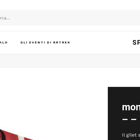
S
ALO
GLI EVENTI DI RRTREK
mon
– –
Il gilet