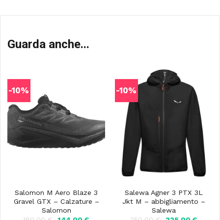
Guarda anche...
-10%
-10%
Salomon M Aero Blaze 3
Salewa Agner 3 PTX 3L
Gravel GTX – Calzature –
Jkt M – abbigliamento –
Salomon
Salewa
Il
Il
Il
Il
160,00
€
144,00
€
250,00
€
225,00
€