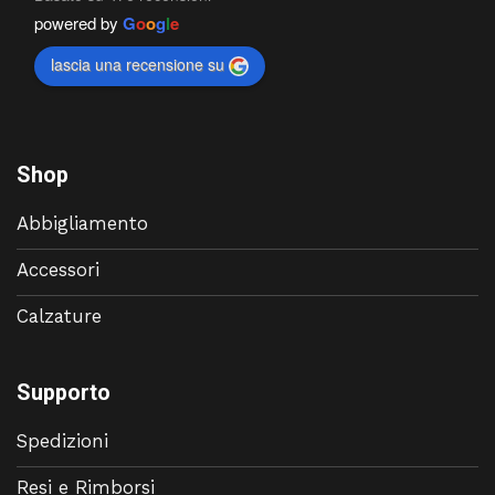
powered by
G
o
o
g
l
e
lascia una recensione su
Shop
Abbigliamento
Accessori
Calzature
Supporto
Spedizioni
Resi e Rimborsi