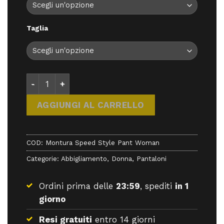
Taglia
Montura Speed Style Pant Woman - Pantaloni - Mo
AGGIUNGI AL CARRELLO
COD:
Montura Speed Style Pant Woman
Categorie:
Abbigliamento
,
Donna
,
Pantaloni
Ordini prima delle
23:59
, spediti
in 1
giorno
Resi gratuiti
entro 14 giorni