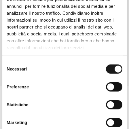
annunci, per fornire funzionalità dei social media e per
analizzare il nostro traffico. Condividiamo inoltre
informazioni sul modo in cui utilizzi il nostro sito con i
Chiedi ad un esperto
nostri partner che si occupano di analisi dei dati web,
Davide di RRTrek
pubblicità e social media, i quali potrebbero combinarle
con altre informazioni che hai fornito loro o che hanno
CONTATTA
raccolto dal tuo utilizzo dei loro servizi.
Selezione
Necessari
del
consenso
Preferenze
Statistiche
Marketing