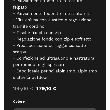
• Parzialmente foderato in tessuto
felpato
• Parzialmente foderato in tessuto rete
• Vita chiusa con elastico e regolazione
tramite cordino
• Tasche fianchi con zip
• Regolazione fondo con zip e soffietto
• Predisposizione per aggancio sotto
scarpa
• Confezione ad ultrasuono e nastratura
per diminuire gli spessori
• Capo ideale per sci alpinismo, alpinismo
e attività outdoor
Il
Il
199,00
€
179,10
€
prezzo
prezzo
originale
attuale
Colore
era:
è:
199,00 €.
179,10 €.