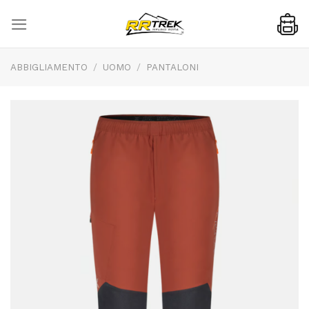
Skip
to
content
ABBIGLIAMENTO
/
UOMO
/
PANTALONI