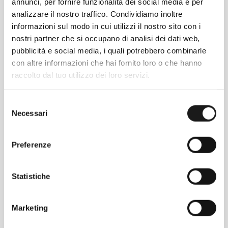
anti-abrasione
annunci, per fornire funzionalità dei social media e per
analizzare il nostro traffico. Condividiamo inoltre
Vita chiusa con elastico, regolazione
informazioni sul modo in cui utilizzi il nostro sito con i
tramite cordino e apertura patta
nostri partner che si occupano di analisi dei dati web,
Tasche mani con zip, tasca fianco con zip
pubblicità e social media, i quali potrebbero combinarle
Fondo con regolazione
con altre informazioni che hai fornito loro o che hanno
Capo ideale per arrampicata e varie attività
raccolto dal tuo utilizzo dei loro servizi.
outdoor
Peso: 260.0 g
Selezione
Necessari
del
consenso
Preferenze
Statistiche
Marketing