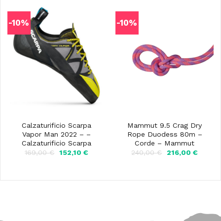
179,00 €.
161,10 €
-10%
-10%
Calzaturificio Scarpa
Mammut 9.5 Crag Dry
Vapor Man 2022 – –
Rope Duodess 80m –
Calzaturificio Scarpa
Corde – Mammut
Il
Il
Il
Il
169,00
€
152,10
€
240,00
€
216,00
€
prezzo
prezzo
prezzo
prezzo
originale
attuale
originale
attuale
era:
è:
era:
è:
169,00 €.
152,10 €.
240,00 €.
216,00