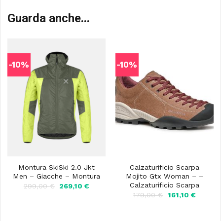
Guarda anche...
-10%
-10%
Montura SkiSki 2.0 Jkt
Calzaturificio Scarpa
Men – Giacche – Montura
Mojito Gtx Woman – –
Calzaturificio Scarpa
Il
Il
299,00
€
269,10
€
prezzo
prezzo
Il
Il
179,00
€
161,10
€
originale
attuale
prezzo
prezzo
era:
è:
originale
attuale
299,00 €.
269,10 €.
era:
è: