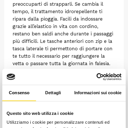
preoccuparti di strapparli. Se cambia il
tempo, il trattamento idrorepellente ti
ripara dalla pioggia. Facili da indossare
grazie all’elastico in vita con cordino,
restano ben saldi anche durante i passaggi
più difficili. Le tasche anteriori con zip e la
tasca laterale ti permettono di portare con
te tutto il necessario per raggiungere la
vetta o passare tutta la giornata in falesia.
Scala con stile e nel massimo comfort con i
pantaloni Spitze.
Caratteristiche
Consenso
Dettagli
Informazioni sui cookie
Pantalone lungo uomo
Tessuto nylon DWR 4 way-stretch
Questo sito web utilizza i cookie
Toppa ginocchio in tessuto nylon DWR 4
way-stretch con rivestimento in polimero
Utilizziamo i cookie per personalizzare contenuti ed