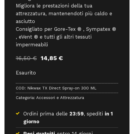
Migliora le prestazioni della tua
attrezzatura, mantenendoti più caldo e
asciutto
Consigliato per Gore-Tex ® , Sympatex ®
, eVent ® e tutti gli altri tessuti
impermeabili
Il
Il
16,50
€
14,85
€
prezzo
prezzo
originale
attuale
Esaurito
era:
è:
16,50 €.
14,85 €.
COD:
Nikwax TX Direct Spray-on 300 ML
Categoria:
Accessori e Attrezzatura
Ordini prima delle
23:59
, spediti
in 1
giorno
Resi gratuiti
entro 14 giorni