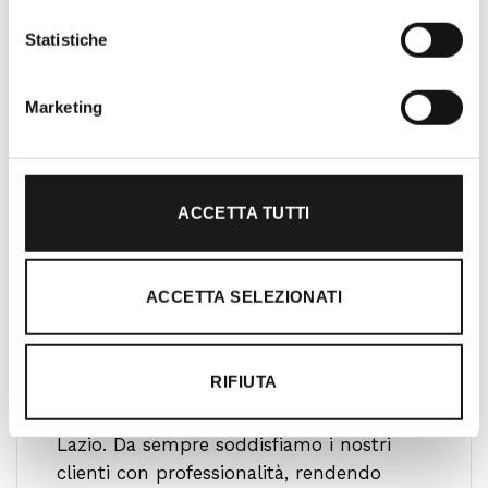
Statistiche
Marketing
ACCETTA TUTTI
ACCETTA SELEZIONATI
Oltre 30 anni di esperienza
Nato nel 1990 con il nome di Rifugio
RIFIUTA
Roma, RRTrek è il punto di riferimento
per amanti dell’outdoor a Roma e nel
Lazio. Da sempre soddisfiamo i nostri
clienti con professionalità, rendendo