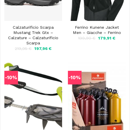
Calzaturificio Scarpa
Ferrino Kunene Jacket
Mustang Trek Gtx –
Men – Giacche – Ferrino
Calzature – Calzaturificio
Il
Il
199,90
€
179,91
€
prezzo
prezzo
Scarpa
originale
attuale
Il
Il
219,95
€
197,96
€
era:
è:
prezzo
prezzo
199,90 €.
179,91 
originale
attuale
era:
è:
219,95 €.
197,96 €.
-10%
-10%