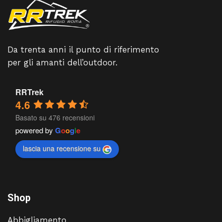
Da trenta anni il punto di riferimento
per gli amanti dell’outdoor.
RRTrek
4.6
Basato su 476 recensioni
powered by
G
o
o
g
l
e
lascia una recensione su
Shop
Abbigliamento