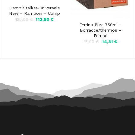
Camp Stalker-Universale
New – Ramponi – Camp
Il
Il
125,00
€
112,50
€
prezzo
prezzo
Ferrino Pure 750ml –
originale
attuale
Borracce/thermos –
era:
è:
Ferrino
125,00 €.
112,50 €.
Il
Il
15,90
€
14,31
€
prezzo
prezzo
originale
attuale
era:
è:
15,90 €.
14,31 €.