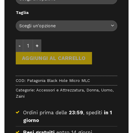
Taglia
Patagonia Black Hole Micro MLC - Zaini - Patagonia
AGGIUNGI AL CARRELLO
COD:
Patagonia Black Hole Micro MLC
Categorie:
Accessori e Attrezzatura
,
Donna
,
Uomo
,
Zaini
Ordini prima delle
23:59
, spediti
in 1
giorno
Resi gratuiti
entro 14 giorni