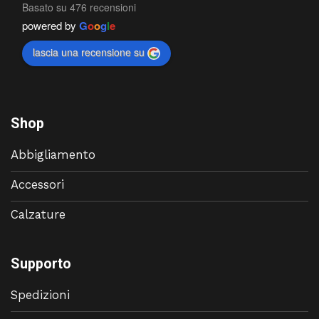
Basato su 476 recensioni
powered by
G
o
o
g
l
e
lascia una recensione su
Shop
Abbigliamento
Accessori
Calzature
Supporto
Spedizioni