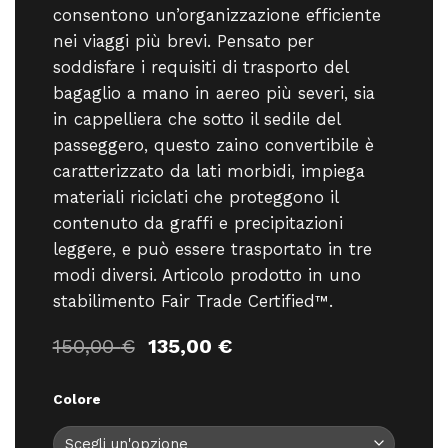
consentono un’organizzazione efficiente
nei viaggi più brevi. Pensato per
soddisfare i requisiti di trasporto del
bagaglio a mano in aereo più severi, sia
in cappelliera che sotto il sedile del
passeggero, questo zaino convertibile è
caratterizzato da lati morbidi, impiega
materiali riciclati che proteggono il
contenuto da graffi e precipitazioni
leggere, e può essere trasportato in tre
modi diversi. Articolo prodotto in uno
stabilimento Fair Trade Certified™.
Il
Il
150,00
€
135,00
€
prezzo
prezzo
originale
attuale
Colore
era:
è:
150,00 €.
135,00 €.