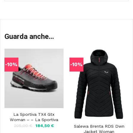
Guarda anche...
-10%
-10%
La Sportiva TX4 Gtx
Woman – – La Sportiva
Il
Il
205,00
€
184,50
€
Salewa Brenta RDS Dwn
prezzo
prezzo
Jacket Woman