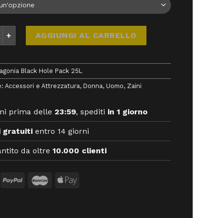
a Black Hole Pack 25L - Zaini - Patagonia quantità
AGGIUNGI AL CARRELLO
agonia Black Hole Pack 25L
e:
Accessori e Attrezzatura
,
Donna
,
Uomo
,
Zaini
ni prima delle
23:59
, spediti
in 1 giorno
 gratuiti
entro 14 giorni
ntito da oltre
10.000 clienti