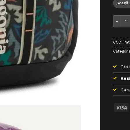
Patagoni
COD:
Pat
Categori
Ordi
Resi
Gara