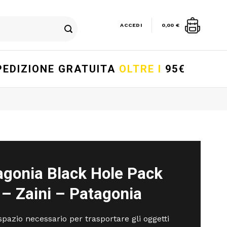
ACCEDI
0,00
€
PEDIZIONE GRATUITA
OLTRE I
95€
agonia Black Hole Pack
 – Zaini – Patagonia
spazio necessario per trasportare gli oggetti