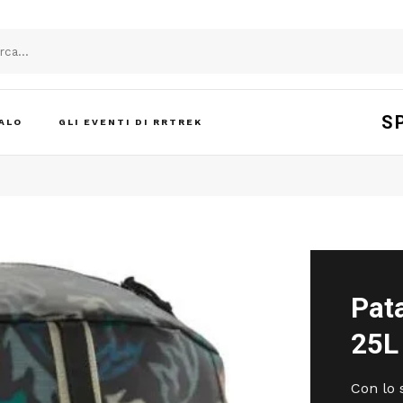
S
ALO
GLI EVENTI DI RRTREK
Pat
25L
Con lo 