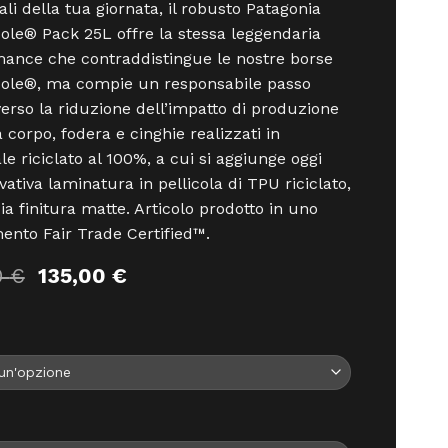
ali della tua giornata, il robusto Patagonia
ole® Pack 25L offre la stessa leggendaria
ance che contraddistingue le nostre borse
Hole®, ma compie un responsabile passo
verso la riduzione dell’impatto di produzione
a corpo, fodera e cinghie realizzati in
le riciclato al 100%, a cui si aggiunge oggi
vativa laminatura in pellicola di TPU riciclato,
cia finitura matte. Articolo prodotto in uno
mento Fair Trade Certified™.
Il
Il
0
€
135,00
€
prezzo
prezzo
originale
attuale
era:
è:
150,00 €.
135,00 €.