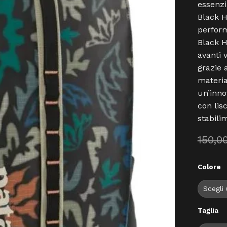
essenzi
Black H
perform
Black 
avanti 
grazie 
materia
un’inno
con lis
stabili
150,0
Colore
Taglia