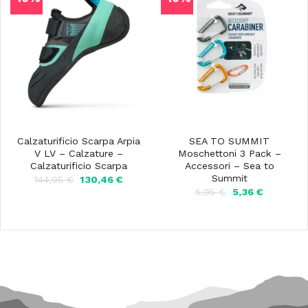
Calzaturificio Scarpa Arpia
SEA TO SUMMIT
V LV – Calzature –
Moschettoni 3 Pack –
Calzaturificio Scarpa
Accessori – Sea to
Summit
Il
Il
144,95
€
130,46
€
prezzo
prezzo
Il
Il
5,95
€
5,36
€
originale
attuale
prezzo
prezzo
era:
è:
originale
attuale
144,95 €.
130,46 €.
era:
è:
5,95 €.
5,36 €.