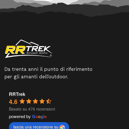
Da trenta anni il punto di riferimento
per gli amanti dell’outdoor.
RRTrek
4.6
Basato su 476 recensioni
powered by
G
o
o
g
l
e
lascia una recensione su