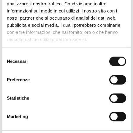
analizzare il nostro traffico. Condividiamo inoltre
informazioni sul modo in cui utilizzi il nostro sito con i
Oltre 30 anni di esperienza
nostri partner che si occupano di analisi dei dati web,
pubblicità e social media, i quali potrebbero combinarle
Nato nel 1990 con il nome di Rifugio
con altre informazioni che hai fornito loro o che hanno
Roma, RRTrek è il punto di riferimento
raccolto dal tuo utilizzo dei loro servizi.
per amanti dell’outdoor a Roma e nel
Lazio. Da sempre soddisfiamo i nostri
Selezione
clienti con professionalità, rendendo
Necessari
del
l’acquisto un’esperienza formativa e
consenso
gratificante.
Preferenze
Statistiche
Marketing