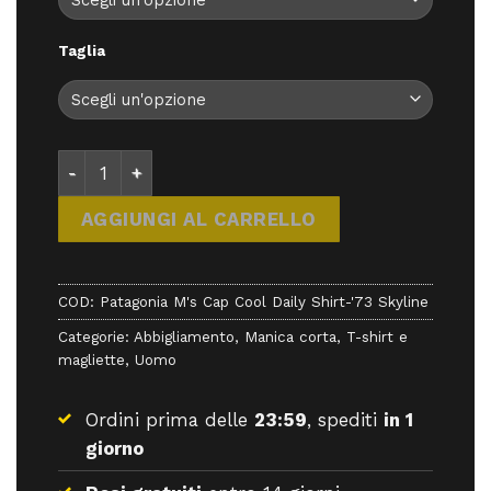
Taglia
Patagonia M's Cap Cool Daily Shirt-'73 Skyline - ab
AGGIUNGI AL CARRELLO
COD:
Patagonia M's Cap Cool Daily Shirt-'73 Skyline
Categorie:
Abbigliamento
,
Manica corta
,
T-shirt e
magliette
,
Uomo
Ordini prima delle
23:59
, spediti
in 1
giorno