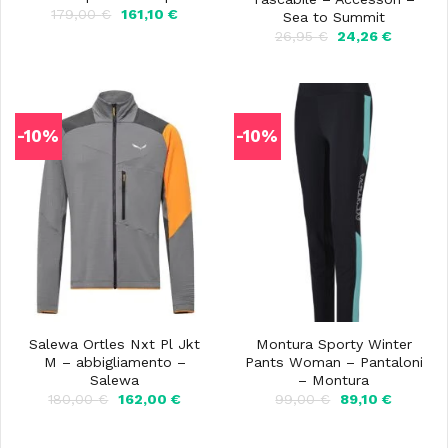
Il
Il
179,00
€
161,10
€
Sea to Summit
prezzo
prezzo
Il
Il
26,95
€
24,26
€
originale
attuale
prezzo
prezzo
era:
è:
originale
attuale
179,00 €.
161,10 €.
era:
è:
26,95 €.
24,26 €.
-10%
-10%
Salewa Ortles Nxt Pl Jkt
Montura Sporty Winter
M – abbigliamento –
Pants Woman – Pantaloni
Salewa
– Montura
Il
Il
Il
Il
180,00
€
162,00
€
99,00
€
89,10
€
prezzo
prezzo
prezzo
prezzo
originale
attuale
originale
attuale
era:
è:
era:
è: