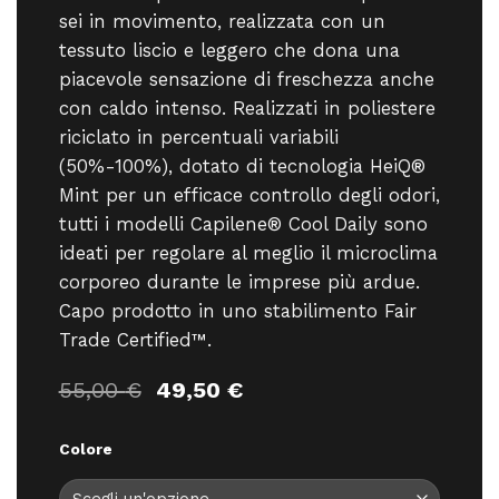
sei in movimento, realizzata con un
tessuto liscio e leggero che dona una
piacevole sensazione di freschezza anche
con caldo intenso. Realizzati in poliestere
riciclato in percentuali variabili
(50%-100%), dotato di tecnologia HeiQ®
Mint per un efficace controllo degli odori,
tutti i modelli Capilene® Cool Daily sono
ideati per regolare al meglio il microclima
corporeo durante le imprese più ardue.
Capo prodotto in uno stabilimento Fair
Trade Certified™.
Il
Il
55,00
€
49,50
€
prezzo
prezzo
originale
attuale
Colore
era:
è:
55,00 €.
49,50 €.