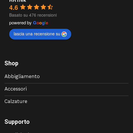
4.6
Basato su 476 recensioni
powered by
G
o
o
g
l
e
lascia una recensione su
Shop
Abbigliamento
Accessori
Calzature
Supporto