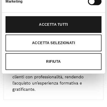
Marketing
ACCETTA TUTTI
Oltre 30 anni di esperienza
ACCETTA SELEZIONATI
Nato nel 1990 con il nome di Rifugio
Roma, RRTrek è il punto di riferimento
RIFIUTA
per amanti dell’outdoor a Roma e nel
Lazio. Da sempre soddisfiamo i nostri
clienti con professionalità, rendendo
l’acquisto un’esperienza formativa e
gratificante.