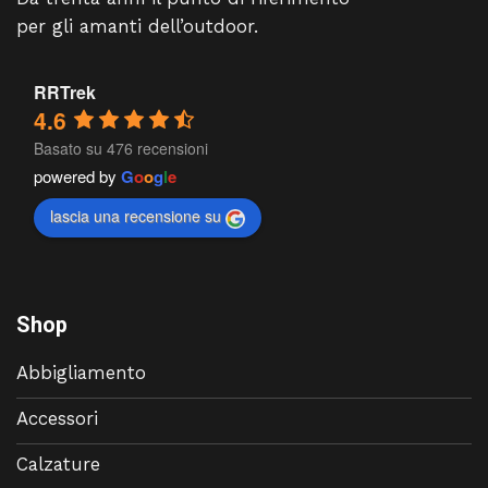
per gli amanti dell’outdoor.
RRTrek
4.6
Basato su 476 recensioni
powered by
G
o
o
g
l
e
lascia una recensione su
Shop
Abbigliamento
Accessori
Calzature