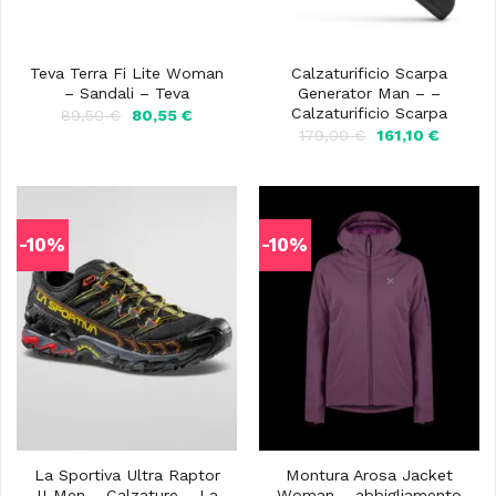
Teva Terra Fi Lite Woman
Calzaturificio Scarpa
– Sandali – Teva
Generator Man – –
Calzaturificio Scarpa
Il
Il
89,50
€
80,55
€
prezzo
prezzo
Il
Il
179,00
€
161,10
€
originale
attuale
prezzo
prezzo
era:
è:
originale
attuale
89,50 €.
80,55 €.
era:
è:
179,00 €.
161,10 €
-10%
-10%
La Sportiva Ultra Raptor
Montura Arosa Jacket
II Men – Calzature – La
Woman – abbigliamento