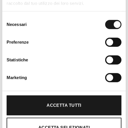
raccolto dal tuo utilizzo dei loro servizi.
Selezione
Necessari
del
consenso
Preferenze
Statistiche
Oltre 30 anni di esperienza
Marketing
Nato nel 1990 con il nome di Rifugio
Roma, RRTrek è il punto di riferimento
per amanti dell’outdoor a Roma e nel
ACCETTA TUTTI
Lazio. Da sempre soddisfiamo i nostri
clienti con professionalità, rendendo
l’acquisto un’esperienza formativa e
ACCETTA SELEZIONATI