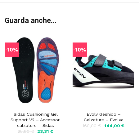
Guarda anche...
-10%
-10%
Sidas Cushioning Gel
Evolv Geshido –
Support V2 – Accessori
Calzature – Evolve
calzature – Sidas
Il
Il
160,00
€
144,00
€
prezzo
prezzo
Il
Il
25,90
€
23,31
€
originale
attuale
prezzo
prezzo
era:
è: