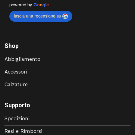
powered by
G
o
o
g
l
e
lascia una recensione su
Shop
Abbigliamento
Accessori
Calzature
Supporto
Spedizioni
Resi e Rimborsi