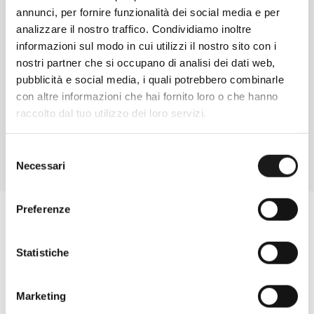
annunci, per fornire funzionalità dei social media e per
analizzare il nostro traffico. Condividiamo inoltre
Chiedi ad un esperto
informazioni sul modo in cui utilizzi il nostro sito con i
Davide di RRTrek
nostri partner che si occupano di analisi dei dati web,
pubblicità e social media, i quali potrebbero combinarle
CONTATTA
con altre informazioni che hai fornito loro o che hanno
raccolto dal tuo utilizzo dei loro servizi.
Selezione
Necessari
del
consenso
Preferenze
Statistiche
Marketing