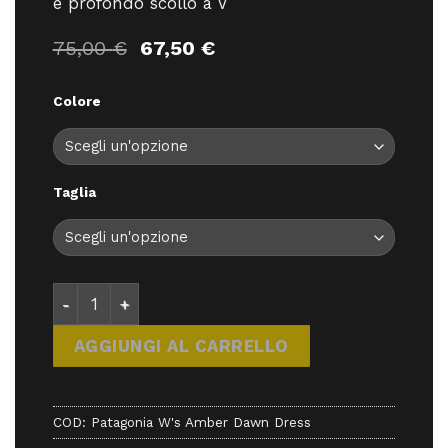
e profondo scollo a V
Il
Il
75,00
€
67,50
€
prezzo
prezzo
originale
attuale
Colore
era:
è:
75,00 €.
67,50 €.
Taglia
Patagonia W's Amber Dawn Dress - - Patagonia qua
AGGIUNGI AL CARRELLO
COD:
Patagonia W's Amber Dawn Dress