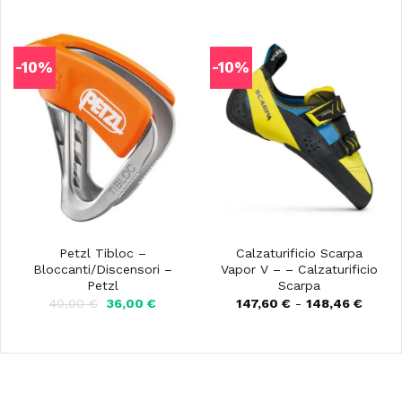
originale
attuale
160,00 €.
144,00 
era:
è:
25,90 €.
23,31 €.
-10%
-10%
Petzl Tibloc –
Calzaturificio Scarpa
Bloccanti/Discensori –
Vapor V – – Calzaturificio
Petzl
Scarpa
Il
Il
Fascia
40,00
€
36,00
€
147,60
€
-
148,46
€
prezzo
prezzo
di
originale
attuale
prezzo
era:
è:
da
40,00 €.
36,00 €.
147,60
a
148,46