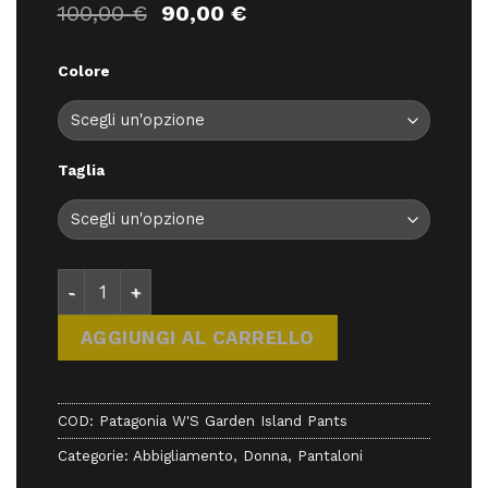
Il
Il
100,00
€
90,00
€
prezzo
prezzo
originale
attuale
Colore
era:
è:
100,00 €.
90,00 €.
Taglia
Patagonia W'S Garden Island Pants - abbigliamento
AGGIUNGI AL CARRELLO
COD:
Patagonia W'S Garden Island Pants
Categorie:
Abbigliamento
,
Donna
,
Pantaloni