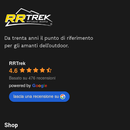
Da trenta anni il punto di riferimento
per gli amanti dell’outdoor.
RRTrek
4.6
Basato su 476 recensioni
powered by
G
o
o
g
l
e
lascia una recensione su
Shop