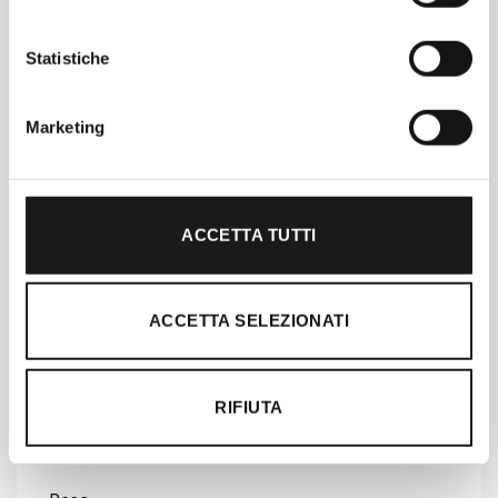
Vestibilità e lunghezza interno gamba
Vestibilità comoda, vita alta e lunghezza
Statistiche
interno gamba di 65 cm
Marketing
Un concreto supporto alle lavoratrici e ai
lavoratori che hanno realizzato questo
prodotto
Capo confezionato in uno stabilimento Fair
ACCETTA TUTTI
Trade Certified™: questa certificazione
indica che Patagonia ha corrisposto una
gratifica in denaro alle lavoratrici e ai
ACCETTA SELEZIONATI
lavoratori che hanno realizzato questo
prodotto
RIFIUTA
Paese d’origine
Prodotto in Sri Lanka.