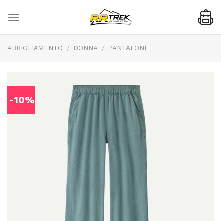
Skip
to
content
ABBIGLIAMENTO
/
DONNA
/
PANTALONI
-10%