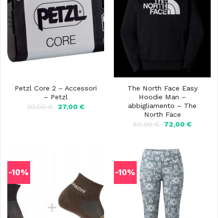
Petzl Core 2 – Accessori
The North Face Easy
– Petzl
Hoodie Man –
abbigliamento – The
Il
Il
30,00
€
27,00
€
prezzo
prezzo
North Face
originale
attuale
Il
Il
80,00
€
72,00
€
era:
è:
prezzo
prezzo
30,00 €.
27,00 €.
originale
attuale
era:
è:
80,00 €.
72,00 €
-10%
-10%