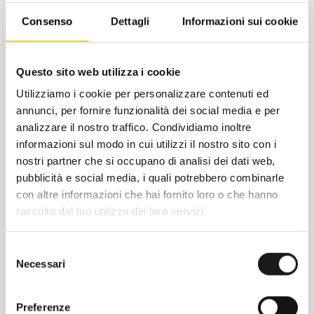
Dettagli della vestibilità
Consenso
Dettagli
Informazioni sui cookie
Pantaloni con taglio sartoriale che offrono
un look curato ed elegante senza
rinunciare a leggerezza, traspirabilità e
Questo sito web utilizza i cookie
comfort
Utilizziamo i cookie per personalizzare contenuti ed
annunci, per fornire funzionalità dei social media e per
Vita elasticizzata
analizzare il nostro traffico. Condividiamo inoltre
Con vita elasticizzata per comfort e libertà
informazioni sul modo in cui utilizzi il nostro sito con i
di movimento
nostri partner che si occupano di analisi dei dati web,
pubblicità e social media, i quali potrebbero combinarle
Dettagli delle tasche
con altre informazioni che hai fornito loro o che hanno
Due tasche laterali a scomparsa e due
raccolto dal tuo utilizzo dei loro servizi.
classiche tasche posteriori
Selezione
Vestibilità della gamba
Necessari
del
La gamba del pantalone è diritta e ampia
consenso
per libertà di movimento ideale
Preferenze