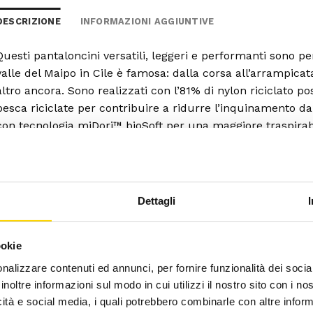
DESCRIZIONE
INFORMAZIONI AGGIUNTIVE
Questi pantaloncini versatili, leggeri e performanti sono pen
valle del Maipo in Cile è famosa: dalla corsa all’arrampicat
altro ancora. Sono realizzati con l’81% di nylon riciclato 
pesca riciclate per contribuire a ridurre l’inquinamento da 
con tecnologia miDori™ bioSoft per una maggiore traspirab
antiodore HeiQ® Mint. La lunghezza interna della gamba è
certificato Fair Trade™.
Dettagli
ookie
nalizzare contenuti ed annunci, per fornire funzionalità dei socia
inoltre informazioni sul modo in cui utilizzi il nostro sito con i n
icità e social media, i quali potrebbero combinarle con altre inform