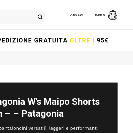
ACCEDI
0,00
€
PEDIZIONE GRATUITA
OLTRE I
95€
agonia W’s Maipo Shorts
n – – Patagonia
pantaloncini versatili, leggeri e performanti