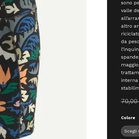
sono pe
valle d
all’arr
altro a
ricicla
da pesc
l’inqui
spandex
maggior
trattam
interna
stabili
70,0
Colore