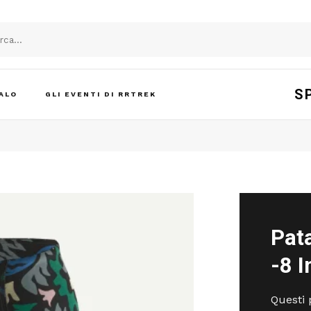
S
ALO
GLI EVENTI DI RRTREK
Pat
-8 I
Questi 