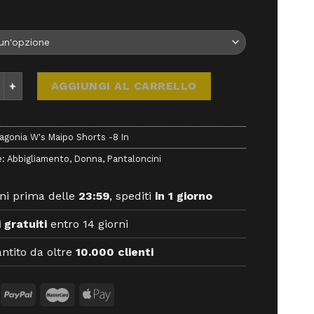
a W's Maipo Shorts -8 In - - Patagonia quantità
AGGIUNGI AL CARRELLO
agonia W's Maipo Shorts -8 In
e:
Abbigliamento
,
Donna
,
Pantaloncini
ni prima delle
23:59
, spediti
in 1 giorno
 gratuiti
entro 14 giorni
ntito da oltre
10.000 clienti