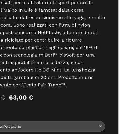
nsati per le attività multisport per cui la
el Maipo in Cile è famosa: dalla corsa
ampicata, dall’escursionismo allo yoga, e molto
ncora. Sono realizzati con l’81% di nylon
to post-consumo NetPlus®, ottenuto da reti
a riciclate per contribuire a ridurre
namento da plastica negli oceani, e il 19% di
 con tecnologia miDori™ bioSoft per una
e traspirabilità e morbidezza, e con
ento antiodore HeiQ® Mint. La lunghezza
 della gamba è di 20 cm. Prodotto in uno
mento certificato Fair Trade™.
Il
Il
0
€
63,00
€
prezzo
prezzo
originale
attuale
era:
è:
70,00 €.
63,00 €.