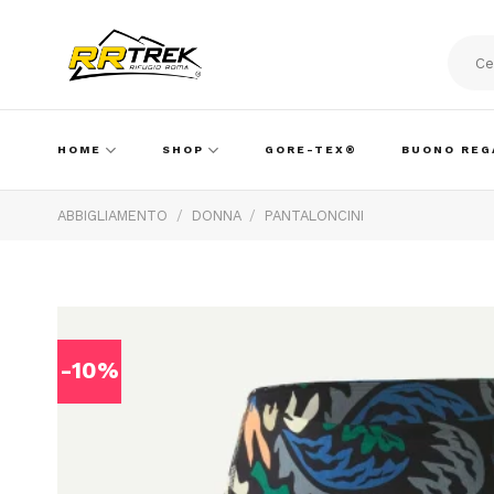
Skip
to
content
Cerca:
HOME
SHOP
GORE-TEX®
BUONO REG
ABBIGLIAMENTO
/
DONNA
/
PANTALONCINI
-10%