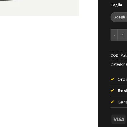
Taglia
Patagoni
COD:
Pat
Categori
Ordi
Resi
Gara