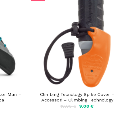
ator Man –
Climbing Tecnology Spike Cover –
pa
Accessori – Climbing Technology
Il
Il
Il
10,00
€
9,00
€
prezzo
prezzo
prezzo
attuale
originale
attuale
è:
era:
è:
.
161,10 €.
10,00 €.
9,00 €.