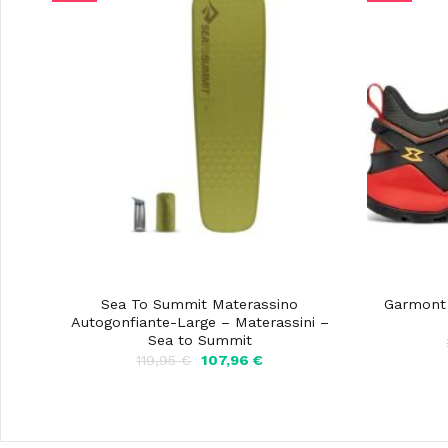
Sea To Summit Materassino
Garmont 
Autogonfiante-Large – Materassini –
Sea to Summit
Il
Il
119,95
€
107,96
€
prezzo
prezzo
originale
attuale
era:
è:
119,95 €.
107,96 €.