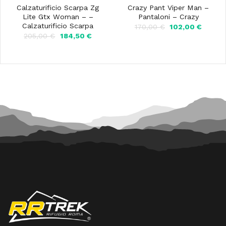
Calzaturificio Scarpa Zg
Crazy Pant Viper Man –
Lite Gtx Woman – –
Pantaloni – Crazy
Calzaturificio Scarpa
Il
Il
170,00
€
102,00
€
prezzo
prezzo
Il
Il
205,00
€
184,50
€
originale
attuale
prezzo
prezzo
era:
è:
originale
attuale
170,00 €.
102,00
era:
è:
205,00 €.
184,50 €.