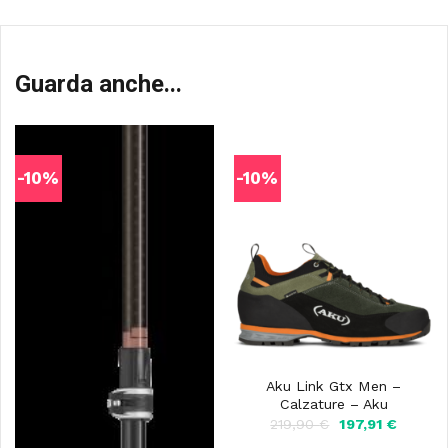
Guarda anche...
-10%
-10%
Aku Link Gtx Men –
Calzature – Aku
Il
Il
219,90
€
197,91
€
prezzo
prezzo