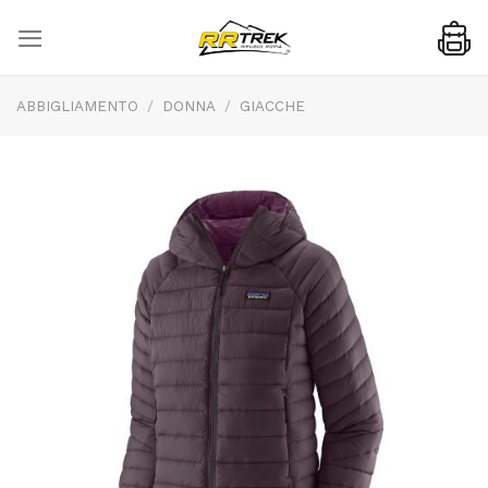
Skip
to
content
ABBIGLIAMENTO
/
DONNA
/
GIACCHE