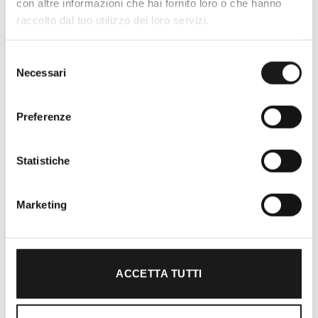
con altre informazioni che hai fornito loro o che hanno
raccolto dal tuo utilizzo dei loro servizi.
Selezione
Necessari
del
consenso
Oltre 30 anni di esperienza
Preferenze
Nato nel 1990 con il nome di Rifugio
Roma, RRTrek è il punto di riferimento
per amanti dell’outdoor a Roma e nel
Statistiche
Lazio. Da sempre soddisfiamo i nostri
clienti con professionalità, rendendo
Marketing
l’acquisto un’esperienza formativa e
gratificante.
ACCETTA TUTTI