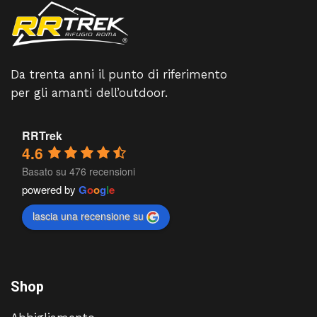
Da trenta anni il punto di riferimento
per gli amanti dell’outdoor.
RRTrek
4.6
Basato su 476 recensioni
powered by
G
o
o
g
l
e
lascia una recensione su
Shop