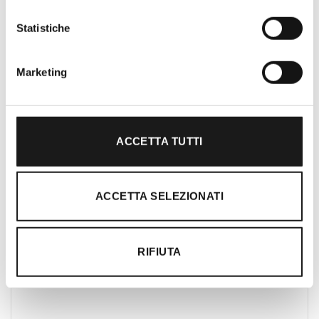
Roma, RRTrek è il punto di riferimento
Statistiche
per amanti dell’outdoor a Roma e nel
Lazio. Da sempre soddisfiamo i nostri
clienti con professionalità, rendendo
Marketing
l’acquisto un’esperienza formativa e
gratificante.
ACCETTA TUTTI
ACCETTA SELEZIONATI
RIFIUTA