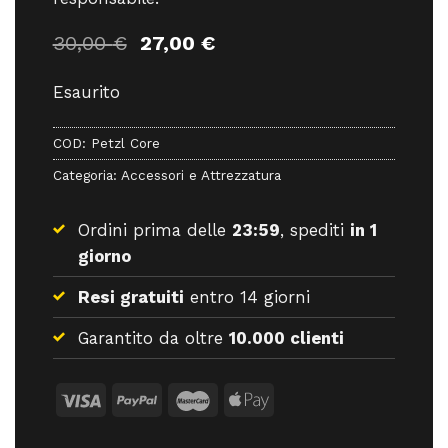
Il
Il
30,00
€
27,00
€
prezzo
prezzo
originale
attuale
Esaurito
era:
è:
30,00 €.
27,00 €.
COD:
Petzl Core
Categoria:
Accessori e Attrezzatura
Ordini prima delle
23:59
, spediti
in 1
giorno
Resi gratuiti
entro 14 giorni
Garantito da oltre
10.000 clienti