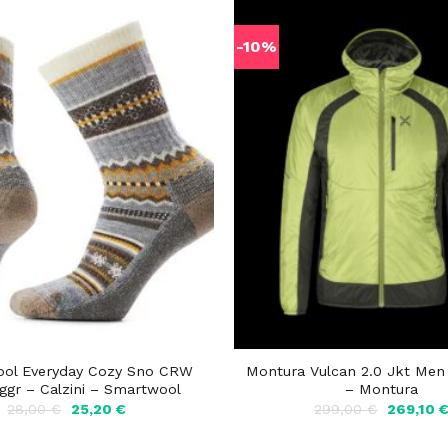
-10%
ol Everyday Cozy Sno CRW
Montura Vulcan 2.0 Jkt Men
iggr – Calzini – Smartwool
– Montura
Il
Il
Il
28,00
€
25,20
€
299,00
€
269,10
prezzo
prezzo
prezzo
originale
attuale
originale