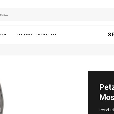
S
ALO
GLI EVENTI DI RRTREK
Pet
Mosc
Petzl R