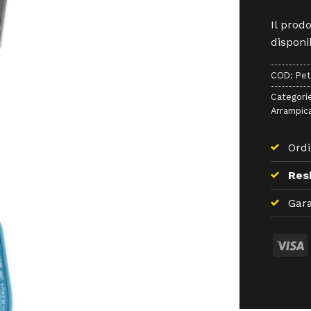
Il prod
disponib
COD:
Pet
Categori
Arrampic
Ordi
Resi
Gara