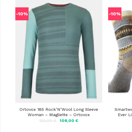
-10%
-10%
Ortovox 185 Rock’N’Wool Long Sleeve
Smartwo
Woman – Magliette – Ortovox
Ever L
Il
Il
120,00
€
108,00
€
prezzo
prezzo
originale
attuale