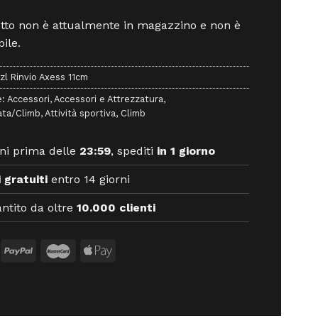
otto non è attualmente in magazzino e non è
ile.
zl Rinvio Axess 11cm
e:
Accessori
,
Accessori e Attrezzatura
,
ata/Climb
,
Attività sportiva
,
Climb
ni prima delle
23:59
, spediti
in 1 giorno
 gratuiti
entro 14 giorni
ntito da oltre
10.000 clienti