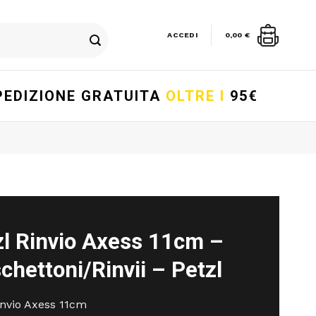
ACCEDI
0,00
€
PEDIZIONE GRATUITA
OLTRE I
95€
zl Rinvio Axess 11cm –
hettoni/Rinvii – Petzl
invio Axess 11cm