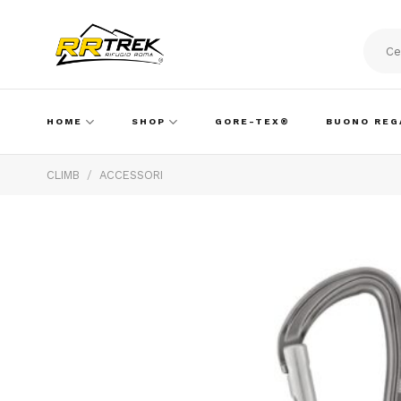
Skip
to
content
Cerca:
HOME
SHOP
GORE-TEX®
BUONO REG
CLIMB
/
ACCESSORI