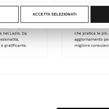
ACCETTA SELEZIONATI
Ti guidiamo 
RTrek è il punto di
Il nostro team è 
e nel Lazio. Da
che pratica le più 
ssionalità,
aggiornamento per o
e gratificante.
migliore consulen