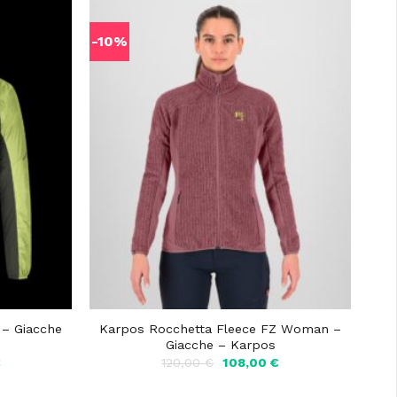
-10%
 – Giacche
Karpos Rocchetta Fleece FZ Woman –
Giacche – Karpos
Il
Il
Il
€
120,00
€
108,00
€
prezzo
prezzo
prezzo
attuale
originale
attuale