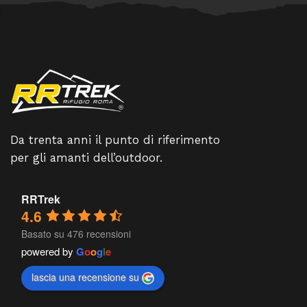
Da trenta anni il punto di riferimento
per gli amanti dell’outdoor.
RRTrek
4.6
Basato su 476 recensioni
powered by
G
o
o
g
l
e
lascia una recensione su