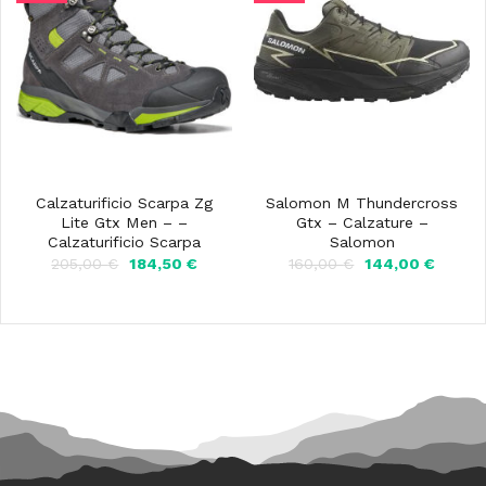
Calzaturificio Scarpa Zg
Salomon M Thundercross
Lite Gtx Men – –
Gtx – Calzature –
Calzaturificio Scarpa
Salomon
Il
Il
Il
Il
205,00
€
184,50
€
160,00
€
144,00
€
prezzo
prezzo
prezzo
prezzo
originale
attuale
originale
attuale
era:
è:
era:
è:
205,00 €.
184,50 €.
160,00 €.
144,00 