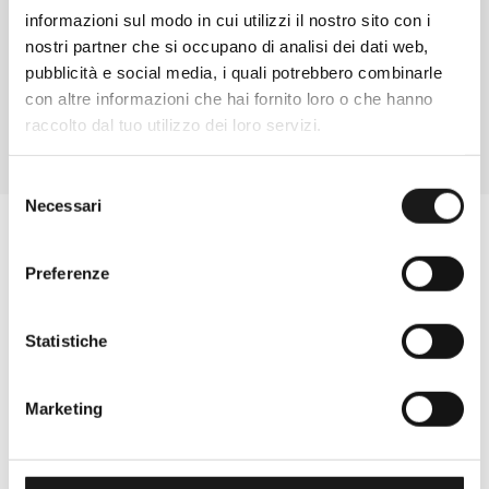
informazioni sul modo in cui utilizzi il nostro sito con i
CONTATTA
nostri partner che si occupano di analisi dei dati web,
pubblicità e social media, i quali potrebbero combinarle
con altre informazioni che hai fornito loro o che hanno
raccolto dal tuo utilizzo dei loro servizi.
Selezione
Necessari
del
consenso
Preferenze
Statistiche
Marketing