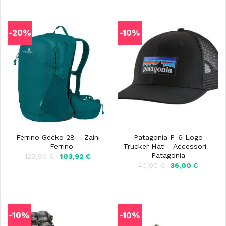
-20%
-10%
Ferrino Gecko 28 – Zaini
Patagonia P-6 Logo
– Ferrino
Trucker Hat – Accessori –
Patagonia
Il
Il
129,90
€
103,92
€
prezzo
prezzo
Il
Il
40,00
€
36,00
€
originale
attuale
prezzo
prezzo
era:
è:
originale
attuale
129,90 €.
103,92 €.
era:
è:
40,00 €.
36,00 €
-10%
-10%