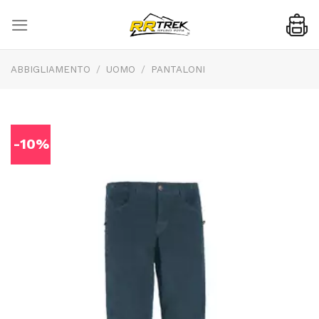
Skip
to
content
ABBIGLIAMENTO
/
UOMO
/
PANTALONI
-10%