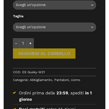
115,00 €.
103,50 €.
Taglia
E9 Gusky-W21 - Pantaloni - E9 quantità
AGGIUNGI AL CARRELLO
COD:
E9 Gusky-W21
Categorie:
Abbigliamento
,
Pantaloni
,
Uomo
Ordini prima delle
23:59
, spediti
in 1
giorno