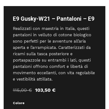
E9 Gusky-W21 – Pantaloni – E9
Realizzati con maestria in Italia, questi
pantaloni in velluto di cotone biologico
sono perfetti per le avventure all’aria
aperta e l’arrampicata. Caratterizzati da
ricami sulla tasca posteriore e
portaspazzole su entrambi i lati, questi
pantaloni offrono comfort e libertà di
movimento eccellenti, con vita regolabile
e vestibilità attillata.
Il
Il
115,00
€
103,50
€
prezzo
prezzo
originale
attuale
Colore
era:
è: