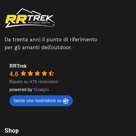
Da trenta anni il punto di riferimento
per gli amanti dell’outdoor.
RRTrek
4.6
Basato su 476 recensioni
powered by
G
o
o
g
l
e
lascia una recensione su
Shop