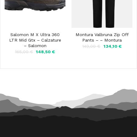
Salomon M X Ultra 360
Montura Valbruna Zip Off
LTR Mid Gtx – Calzature
Pants – – Montura
– Salomon
Il
Il
149,00
€
134,10
€
prezzo
prezzo
Il
Il
165,00
€
148,50
€
originale
attuale
prezzo
prezzo
era:
è:
originale
attuale
149,00 €.
134,10 €
era:
è:
165,00 €.
148,50 €.