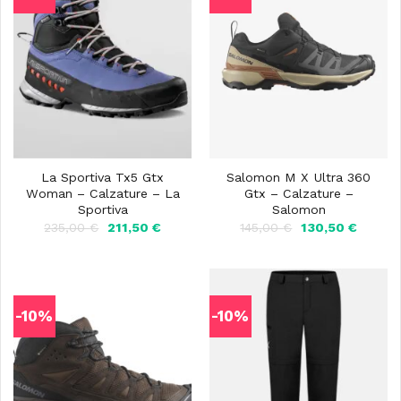
La Sportiva Tx5 Gtx
Salomon M X Ultra 360
Woman – Calzature – La
Gtx – Calzature –
Sportiva
Salomon
Il
Il
Il
Il
235,00
€
211,50
€
145,00
€
130,50
€
prezzo
prezzo
prezzo
prezzo
originale
attuale
originale
attuale
era:
è:
era:
è:
235,00 €.
211,50 €.
145,00 €.
130,50 
-10%
-10%