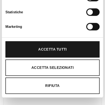
Roma, RRTrek è il punto di riferimento
per amanti dell’outdoor a Roma e nel
Statistiche
Lazio. Da sempre soddisfiamo i nostri
clienti con professionalità, rendendo
Marketing
l’acquisto un’esperienza formativa e
gratificante.
ACCETTA TUTTI
ACCETTA SELEZIONATI
RIFIUTA