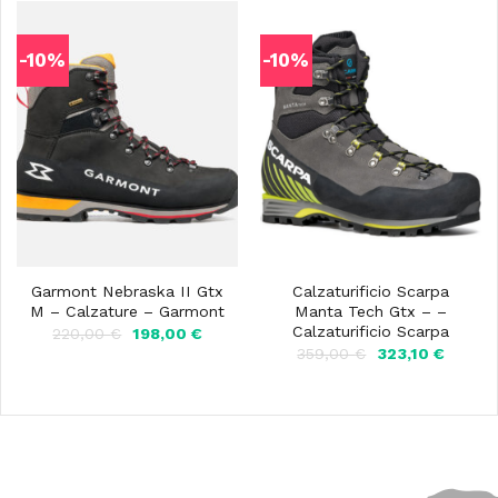
299,00 €.
269,10 €.
-10%
-10%
Garmont Nebraska II Gtx
Calzaturificio Scarpa
M – Calzature – Garmont
Manta Tech Gtx – –
Calzaturificio Scarpa
Il
Il
220,00
€
198,00
€
prezzo
prezzo
Il
Il
359,00
€
323,10
€
originale
attuale
prezzo
prezzo
era:
è:
originale
attuale
220,00 €.
198,00 €.
era:
è:
359,00 €.
323,10 