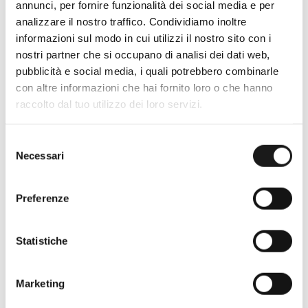
annunci, per fornire funzionalità dei social media e per
analizzare il nostro traffico. Condividiamo inoltre
informazioni sul modo in cui utilizzi il nostro sito con i
Oltre 30 anni di esperienza
nostri partner che si occupano di analisi dei dati web,
pubblicità e social media, i quali potrebbero combinarle
Nato nel 1990 con il nome di Rifugio
con altre informazioni che hai fornito loro o che hanno
Roma, RRTrek è il punto di riferimento
raccolto dal tuo utilizzo dei loro servizi.
per amanti dell’outdoor a Roma e nel
Lazio. Da sempre soddisfiamo i nostri
Selezione
clienti con professionalità, rendendo
Necessari
del
l’acquisto un’esperienza formativa e
consenso
gratificante.
Preferenze
Statistiche
Marketing