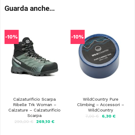
Guarda anche...
-10%
-10%
Calzaturificio Scarpa
WildCountry Pure
Ribelle Trk Woman –
Climbing – Accessori –
Calzature – Calzaturificio
WildCountry
Scarpa
Il
Il
7,00
€
6,30
€
prezzo
prezzo
Il
Il
299,00
€
269,10
€
originale
attuale
prezzo
prezzo
era:
è:
originale
attuale
7,00 €.
6,30 €.
era:
è: