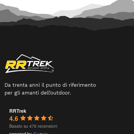
Da trenta anni il punto di riferimento
per gli amanti dell’outdoor.
RRTrek
4.6
Basato su 476 recensioni
powered by
G
o
o
g
l
e