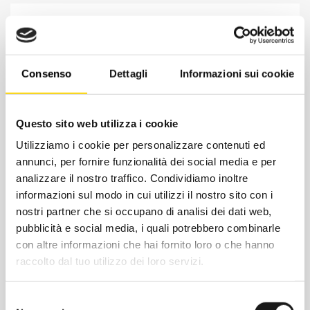
DESCRIZIONE
INFORMAZIONI AGGIUNTIVE
Consenso
Dettagli
Informazioni sui cookie
Bastone 3 pezzi in Ergal con manopola in
sughero e punta Widia tonda con papera
Questo sito web utilizza i cookie
doppio utilizzo (inverno/estate).
Utilizziamo i cookie per personalizzare contenuti ed
annunci, per fornire funzionalità dei social media e per
analizzare il nostro traffico. Condividiamo inoltre
informazioni sul modo in cui utilizzi il nostro sito con i
nostri partner che si occupano di analisi dei dati web,
pubblicità e social media, i quali potrebbero combinarle
con altre informazioni che hai fornito loro o che hanno
raccolto dal tuo utilizzo dei loro servizi.
Selezione