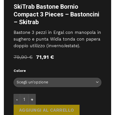
SkiTrab Bastone Bornio
Compact 3 Pieces – Bastoncini
– Skitrab
Bastone 3 pezzi in Ergal con manopola in
sughero e punta Widia tonda con papera
doppio utilizzo (inverno/estate).
Il
Il
79,90
€
71,91
€
prezzo
prezzo
originale
attuale
Colore
era:
è:
79,90 €.
71,91 €.
SkiTrab Bastone Bornio Compact 3 Pieces - Bastonc
AGGIUNGI AL CARRELLO