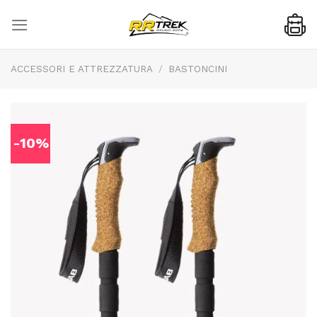
Skip
to
content
ACCESSORI E ATTREZZATURA
/
BASTONCINI
-10%