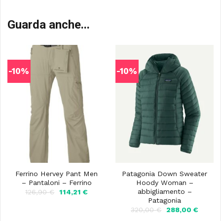
Guarda anche...
-10%
-10%
Ferrino Hervey Pant Men
Patagonia Down Sweater
– Pantaloni – Ferrino
Hoody Woman –
abbigliamento –
Il
Il
126,90
€
114,21
€
prezzo
prezzo
Patagonia
originale
attuale
Il
Il
320,00
€
288,00
€
era:
è:
prezzo
prezzo
126,90 €.
114,21 €.