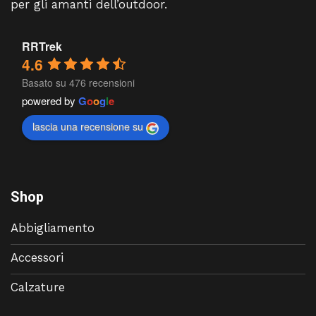
per gli amanti dell’outdoor.
RRTrek
4.6
Basato su 476 recensioni
powered by
G
o
o
g
l
e
lascia una recensione su
Shop
Abbigliamento
Accessori
Calzature