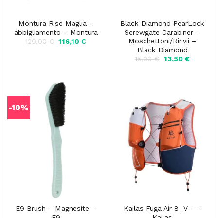
Montura Rise Maglia –
Black Diamond PearLock
abbigliamento – Montura
Screwgate Carabiner –
Moschettoni/Rinvii –
Il
Il
129,00
€
116,10
€
prezzo
prezzo
Black Diamond
originale
attuale
Il
Il
15,00
€
13,50
€
era:
è:
prezzo
prezzo
129,00 €.
116,10 €.
originale
attuale
era:
è:
15,00 €.
13,50 €.
-10%
E9 Brush – Magnesite –
Kailas Fuga Air 8 IV – –
E9
Kailas