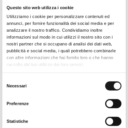
Questo sito web utilizza i cookie
Utilizziamo i cookie per personalizzare contenuti ed
annunci, per fornire funzionalità dei social media e per
analizzare il nostro traffico. Condividiamo inoltre
informazioni sul modo in cui utilizzi il nostro sito con i
nostri partner che si occupano di analisi dei dati web,
pubblicità e social media, i quali potrebbero combinarle
con altre informazioni che hai fornito loro o che hanno
raccolto dal tuo utilizzo dei loro servizi.
Oltre 30 anni di esperienza
Selezione
Nato nel 1990 con il nome di Rifugio
Necessari
del
Roma, RRTrek è il punto di riferimento
consenso
per amanti dell’outdoor a Roma e nel
Lazio. Da sempre soddisfiamo i nostri
Preferenze
clienti con professionalità, rendendo
l’acquisto un’esperienza formativa e
Statistiche
gratificante.