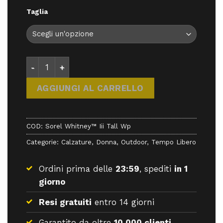
Taglia
Sorel Whitney™ Iii Tall Wp - - Sorel quantità
AGGIUNGI AL CARRELLO
COD:
Sorel Whitney™ Iii Tall Wp
Categorie:
Calzature
,
Donna
,
Outdoor
,
Tempo Libero
Ordini prima delle
23:59
, spediti
in 1
giorno
Resi gratuiti
entro 14 giorni
Garantito da oltre
10.000 clienti