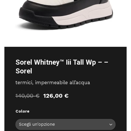
Sorel Whitney™ Iii Tall Wp – –
Sorel
termici, impermeabile all’acqua
Il
Il
140,00
€
126,00
€
prezzo
prezzo
originale
attuale
Colore
era:
è:
140,00 €.
126,00 €.